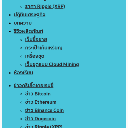
ราคา Ripple (XRP)
ปฏิทินเศรษฐกิจ
บทความ
รีวิวผลิตภัณฑ์
เว็บซื้อขาย
กระเป๋าเก็บเหรียญ
เครื่องขุด
เว็บขุดแบบ Cloud Mining
ห้องเรียน
ข่าวคริปโตเคอเรนซี่
ข่าว Bitcoin
ข่าว Ethereum
ข่าว Binance Coin
ข่าว Dogecoin
ข่าว Ripple (XRP)