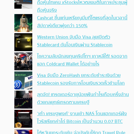
ถือหุ้นโทเคน xStocksโหวตลงมติในการประชุมผู้
ถือหุ้นจริง
Cashcat ขึ้นแท่นเหรียญมีมที่โตแรงที่สุดในเวลานี้
สัปดาห์เดียวพุ่งกว่า 150%
Western Union จับมือ Visa ลุยเปิดตัว
Stablecard ดันโอนเงินผ่าน Stablecoin
ไขความลับนักลงทุนคริปโทฯ เกาหลีใต้! รอดจาก
แฮก Coldcard Wallet ได้อย่างไร
Visa จับมือ ZeroHash ยกระดับชำระเงินด้วย
Stablecoin รองรับการโอนเงินรวดเร็วข้ามโลก
สุดจัด! เทรดเดอร์อายุน้อยฟันกำไรเกือบครึ่งล้าน
ด้วยกลยุทธ์เทรดตามเศรษฐี
‘เต๋า เศรษฐพงศ์’ งานเข้า NAS โดนแฮกเกอร์ฝัง
ไวรัสเรียกค่าไถ่ Bitcoin เป็นจำนวน 0.07 BTC
ไต้หวันยกระดับเข้ม จ่อบังคับใช้กฏ Travel Rule