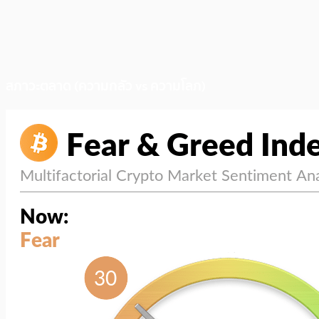
สภาวะตลาด (ความกลัว vs ความโลภ)