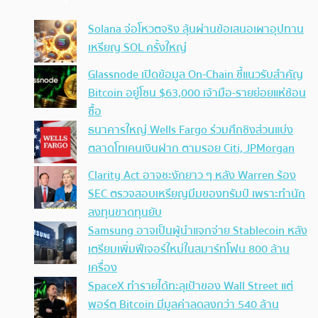
Solana จ่อโหวตจริง ลุ้นผ่านข้อเสนอเผาอุปทาน
เหรียญ SOL ครั้งใหญ่
Glassnode เปิดข้อมูล On-Chain ชี้แนวรับสำคัญ
Bitcoin อยู่โซน $63,000 เจ้ามือ-รายย่อยแห่ช้อน
ซื้อ
ธนาคารใหญ่ Wells Fargo ร่วมศึกชิงส่วนแบ่ง
ตลาดโทเคนเงินฝาก ตามรอย Citi, JPMorgan
Clarity Act อาจชะงักยาว ๆ หลัง Warren ร้อง
SEC ตรวจสอบเหรียญมีมของทรัมป์ เพราะทำนัก
ลงทุนขาดทุนยับ
Samsung อาจเป็นผู้นำแจกจ่าย Stablecoin หลัง
เตรียมเพิ่มฟีเจอร์ใหม่ในสมาร์ทโฟน 800 ล้าน
เครื่อง
SpaceX ทำรายได้ทะลุเป้าของ Wall Street แต่
พอร์ต Bitcoin มีมูลค่าลดลงกว่า 540 ล้าน