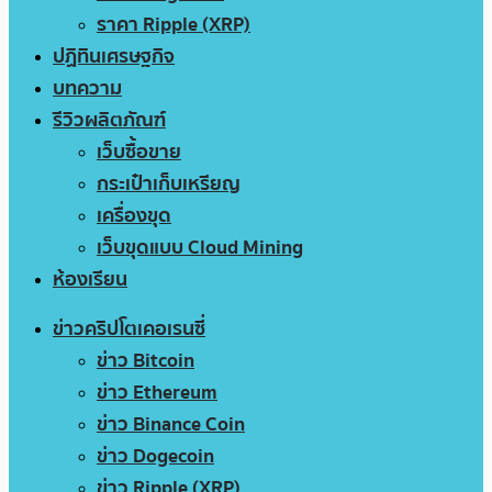
ราคา Ripple (XRP)
ปฏิทินเศรษฐกิจ
บทความ
รีวิวผลิตภัณฑ์
เว็บซื้อขาย
กระเป๋าเก็บเหรียญ
เครื่องขุด
เว็บขุดแบบ Cloud Mining
ห้องเรียน
ข่าวคริปโตเคอเรนซี่
ข่าว Bitcoin
ข่าว Ethereum
ข่าว Binance Coin
ข่าว Dogecoin
ข่าว Ripple (XRP)