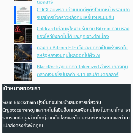
ดอลลาร์
CLICX ลั่นพร้อมดำเนินคดีผู้ตั้งใจบิดหนี้ พร้อมปิด
รับสมัครชั่วคราวหลังคนแห่ยื่นจนระบบล้น
Coldcard เตือนผู้ใช้งานรีบย้าย Bitcoin ด่วน หลัง
ช่องโหว่ยังอุดไม่ได้ และถูกเจาะต่อเนื่อง
กองทุน Bitcoin ETF เจ๊งและปิดตัวเป็นแห่งแรกใน
สหรัฐหลังเงินทุนไหลออกไปฝั่ง AI
BlackRock ลุยเปิดตัว Tokenized สำหรับกองทุน
ตลาดเงินยุโรปมูลค่า 3.11 แสนล้านดอลลาร์
เป้าหมายของเรา
Siam Blockchain มุ่งมั่นที่จะช่วยนำเสนอสารเกี่ยวกับ
Cryptocurrency และเทคโนโลยีบล็อกเชนเพื่อคนไทย ในภาษาไทย เรา
รวบรวมข้อมูลส่วนใหญ่จากเว็บไซต์และเว็บบอร์ดต่างประเทศและนำมา
แปลส่งตรงถึงฟีดคุณ