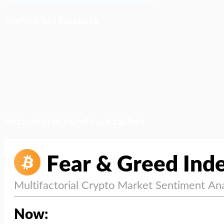
ติดตามเราบน Facebook
สภาวะตลาด (ความกลัว vs ความโลภ)