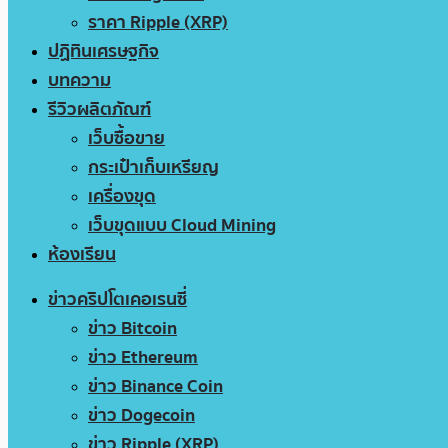
ราคา Ripple (XRP)
ปฏิทินเศรษฐกิจ
บทความ
รีวิวผลิตภัณฑ์
เว็บซื้อขาย
กระเป๋าเก็บเหรียญ
เครื่องขุด
เว็บขุดแบบ Cloud Mining
ห้องเรียน
ข่าวคริปโตเคอเรนซี่
ข่าว Bitcoin
ข่าว Ethereum
ข่าว Binance Coin
ข่าว Dogecoin
ข่าว Ripple (XRP)