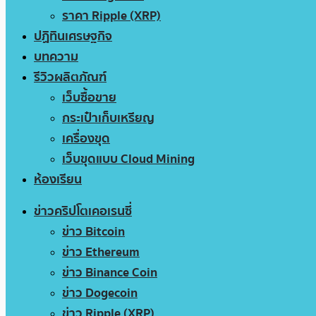
ราคา Ripple (XRP)
ปฏิทินเศรษฐกิจ
บทความ
รีวิวผลิตภัณฑ์
เว็บซื้อขาย
กระเป๋าเก็บเหรียญ
เครื่องขุด
เว็บขุดแบบ Cloud Mining
ห้องเรียน
ข่าวคริปโตเคอเรนซี่
ข่าว Bitcoin
ข่าว Ethereum
ข่าว Binance Coin
ข่าว Dogecoin
ข่าว Ripple (XRP)