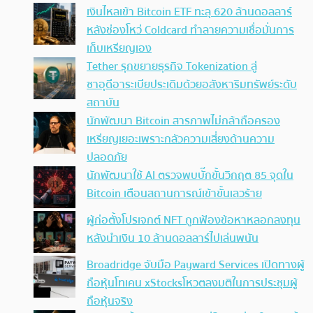
เงินไหลเข้า Bitcoin ETF ทะลุ 620 ล้านดอลลาร์
หลังช่องโหว่ Coldcard ทำลายความเชื่อมั่นการ
เก็บเหรียญเอง
Tether รุกขยายธุรกิจ Tokenization สู่
ซาอุดีอาระเบียประเดิมด้วยอสังหาริมทรัพย์ระดับ
สถาบัน
นักพัฒนา Bitcoin สารภาพไม่กล้าถือครอง
เหรียญเยอะเพราะกลัวความเสี่ยงด้านความ
ปลอดภัย
นักพัฒนาใช้ AI ตรวจพบบั๊กขั้นวิกฤต 85 จุดใน
Bitcoin เตือนสถานการณ์เข้าขั้นเลวร้าย
ผู้ก่อตั้งโปรเจกต์ NFT ถูกฟ้องข้อหาหลอกลงทุน
หลังนำเงิน 10 ล้านดอลลาร์ไปเล่นพนัน
Broadridge จับมือ Payward Services เปิดทางผู้
ถือหุ้นโทเคน xStocksโหวตลงมติในการประชุมผู้
ถือหุ้นจริง