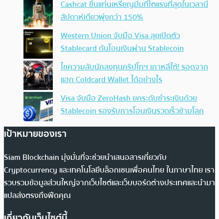
Cashcat ขึ้นแท่นเหรียญมีมที่โตแรงที่สุดในเวลานี้
สัปดาห์เดียวพุ่งกว่า 150%
Western Union จับมือ Visa ลุยเปิดตัว
Stablecard ดันโอนเงินผ่าน Stablecoin
ไขความลับนักลงทุนคริปโทฯ เกาหลีใต้! รอดจาก
แฮก Coldcard Wallet ได้อย่างไร
Visa จับมือ ZeroHash ยกระดับชำระเงินด้วย
Stablecoin รองรับการโอนเงินรวดเร็วข้ามโลก
เป้าหมายของเรา
Siam Blockchain มุ่งมั่นที่จะช่วยนำเสนอสารเกี่ยวกับ
Cryptocurrency และเทคโนโลยีบล็อกเชนเพื่อคนไทย ในภาษาไทย เรา
รวบรวมข้อมูลส่วนใหญ่จากเว็บไซต์และเว็บบอร์ดต่างประเทศและนำมา
แปลส่งตรงถึงฟีดคุณ
เกี่ยวกับเว็บไซต์นี้