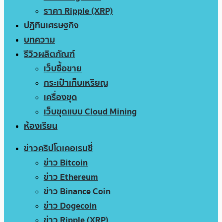
ราคา Ripple (XRP)
ปฏิทินเศรษฐกิจ
บทความ
รีวิวผลิตภัณฑ์
เว็บซื้อขาย
กระเป๋าเก็บเหรียญ
เครื่องขุด
เว็บขุดแบบ Cloud Mining
ห้องเรียน
ข่าวคริปโตเคอเรนซี่
ข่าว Bitcoin
ข่าว Ethereum
ข่าว Binance Coin
ข่าว Dogecoin
ข่าว Ripple (XRP)