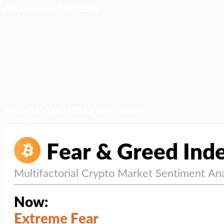
ติดตามเราบน Facebook
สภาวะตลาด (ความกลัว vs ความโลภ)