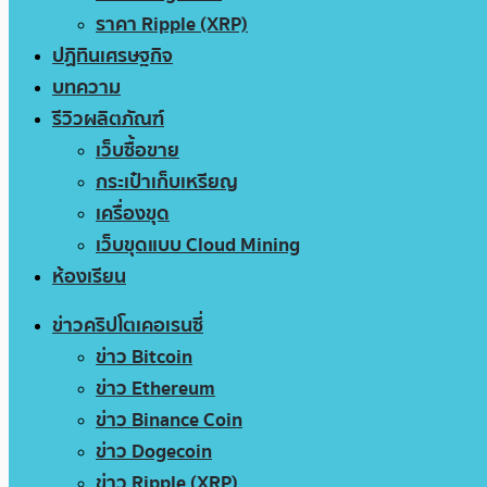
ราคา Ripple (XRP)
ปฏิทินเศรษฐกิจ
บทความ
รีวิวผลิตภัณฑ์
เว็บซื้อขาย
กระเป๋าเก็บเหรียญ
เครื่องขุด
เว็บขุดแบบ Cloud Mining
ห้องเรียน
ข่าวคริปโตเคอเรนซี่
ข่าว Bitcoin
ข่าว Ethereum
ข่าว Binance Coin
ข่าว Dogecoin
ข่าว Ripple (XRP)