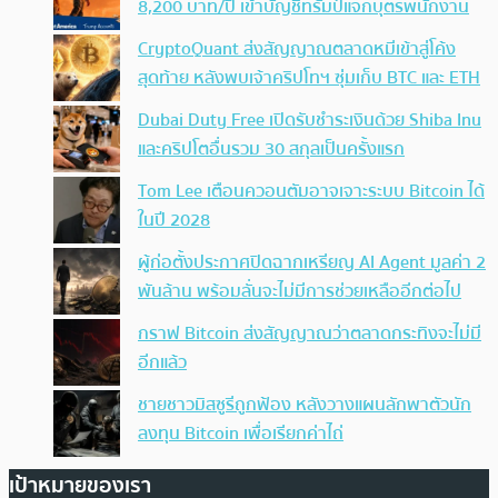
8,200 บาท/ปี เข้าบัญชีทรัมป์แจกบุตรพนักงาน
CryptoQuant ส่งสัญญาณตลาดหมีเข้าสู่โค้ง
สุดท้าย หลังพบเจ้าคริปโทฯ ซุ่มเก็บ BTC และ ETH
Dubai Duty Free เปิดรับชำระเงินด้วย Shiba Inu
และคริปโตอื่นรวม 30 สกุลเป็นครั้งแรก
Tom Lee เตือนควอนตัมอาจเจาะระบบ Bitcoin ได้
ในปี 2028
ผู้ก่อตั้งประกาศปิดฉากเหรียญ AI Agent มูลค่า 2
พันล้าน พร้อมลั่นจะไม่มีการช่วยเหลืออีกต่อไป
กราฟ Bitcoin ส่งสัญญาณว่าตลาดกระทิงจะไม่มี
อีกแล้ว
ชายชาวมิสซูรีถูกฟ้อง หลังวางแผนลักพาตัวนัก
ลงทุน Bitcoin เพื่อเรียกค่าไถ่
เป้าหมายของเรา