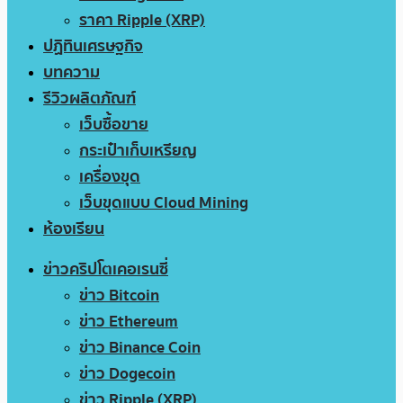
ราคา Ripple (XRP)
ปฏิทินเศรษฐกิจ
บทความ
รีวิวผลิตภัณฑ์
เว็บซื้อขาย
กระเป๋าเก็บเหรียญ
เครื่องขุด
เว็บขุดแบบ Cloud Mining
ห้องเรียน
ข่าวคริปโตเคอเรนซี่
ข่าว Bitcoin
ข่าว Ethereum
ข่าว Binance Coin
ข่าว Dogecoin
ข่าว Ripple (XRP)