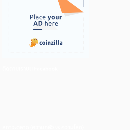
ติดตามเราบน Facebook
สภาวะตลาด (ความกลัว vs ความโลภ)