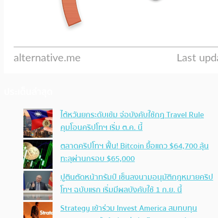
ประเด็นล่าสุด
ไต้หวันยกระดับเข้ม จ่อบังคับใช้กฏ Travel Rule
คุมโอนคริปโทฯ เริ่ม ต.ค. นี้
ตลาดคริปโทฯ ฟื้น! Bitcoin ยื้อแถว $64,700 ลุ้น
ทะลุผ่านกรอบ $65,000
ปูตินตัดหน้าทรัมป์ เซ็นลงนามอนุมัติกฎหมายคริป
โทฯ ฉบับแรก เริ่มมีผลบังคับใช้ 1 ก.ย. นี้
Strategy เข้าร่วม Invest America สมทบทุน