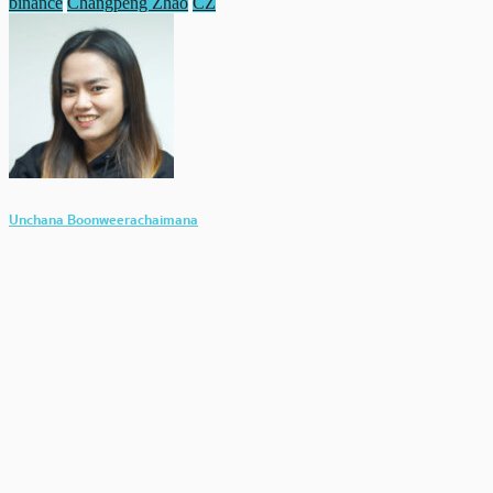
binance
Changpeng Zhao
CZ
Unchana Boonweerachaimana