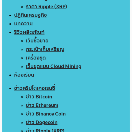
ราคา Ripple (XRP)
ปฏิทินเศรษฐกิจ
บทความ
รีวิวผลิตภัณฑ์
เว็บซื้อขาย
กระเป๋าเก็บเหรียญ
เครื่องขุด
เว็บขุดแบบ Cloud Mining
ห้องเรียน
ข่าวคริปโตเคอเรนซี่
ข่าว Bitcoin
ข่าว Ethereum
ข่าว Binance Coin
ข่าว Dogecoin
ข่าว Ripple (XRP)