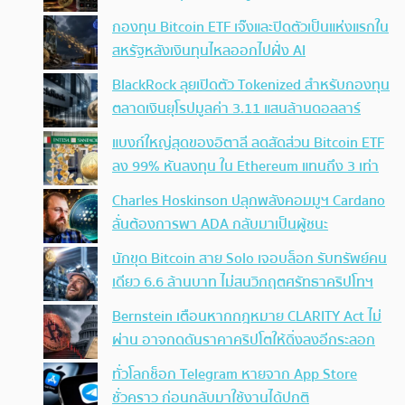
กองทุน Bitcoin ETF เจ๊งและปิดตัวเป็นแห่งแรกใน
สหรัฐหลังเงินทุนไหลออกไปฝั่ง AI
BlackRock ลุยเปิดตัว Tokenized สำหรับกองทุน
ตลาดเงินยุโรปมูลค่า 3.11 แสนล้านดอลลาร์
แบงก์ใหญ่สุดของอิตาลี ลดสัดส่วน Bitcoin ETF
ลง 99% หันลงทุน ใน Ethereum แทนถึง 3 เท่า
Charles Hoskinson ปลุกพลังคอมมูฯ Cardano
ลั่นต้องการพา ADA กลับมาเป็นผู้ชนะ
นักขุด Bitcoin สาย Solo เจอบล็อก รับทรัพย์คน
เดียว 6.6 ล้านบาท ไม่สนวิกฤตศรัทธาคริปโทฯ
Bernstein เตือนหากกฎหมาย CLARITY Act ไม่
ผ่าน อาจกดดันราคาคริปโตให้ดิ่งลงอีกระลอก
ทั่วโลกช็อก Telegram หายจาก App Store
ชั่วคราว ก่อนกลับมาใช้งานได้ปกติ