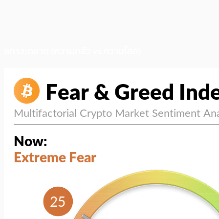
สภาวะตลาด (ความกลัว vs ความโลภ)