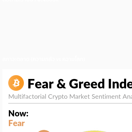
สภาวะตลาด (ความกลัว vs ความโลภ)