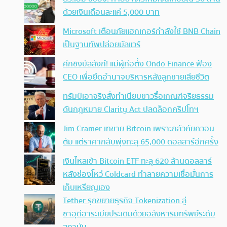
ด้วยเงินเดือนละแค่ 5,000 บาท
Microsoft เตือนภัยแฮกเกอร์กำลังใช้ BNB Chain
เป็นฐานทัพปล่อยมัลแวร์
ศึกชิงบัลลังก์! แม่ผู้ก่อตั้ง Ondo Finance ฟ้อง
CEO เพื่อยึดอำนาจบริหารหลังลูกชายเสียชีวิต
ทรัมป์เอาจริง สั่งทำเนียบขาวรื้อเกณฑ์จริยธรรม
ดันกฎหมาย Clarity Act ปลดล็อกคริปโทฯ
Jim Cramer เทขาย Bitcoin เพราะกลัวภัยควอน
ตัม แต่ราคากลับพุ่งทะลุ 65,000 ดอลลาร์อีกครั้ง
เงินไหลเข้า Bitcoin ETF ทะลุ 620 ล้านดอลลาร์
หลังช่องโหว่ Coldcard ทำลายความเชื่อมั่นการ
เก็บเหรียญเอง
Tether รุกขยายธุรกิจ Tokenization สู่
ซาอุดีอาระเบียประเดิมด้วยอสังหาริมทรัพย์ระดับ