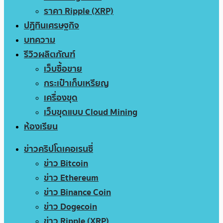
ราคา Ripple (XRP)
ปฏิทินเศรษฐกิจ
บทความ
รีวิวผลิตภัณฑ์
เว็บซื้อขาย
กระเป๋าเก็บเหรียญ
เครื่องขุด
เว็บขุดแบบ Cloud Mining
ห้องเรียน
ข่าวคริปโตเคอเรนซี่
ข่าว Bitcoin
ข่าว Ethereum
ข่าว Binance Coin
ข่าว Dogecoin
ข่าว Ripple (XRP)