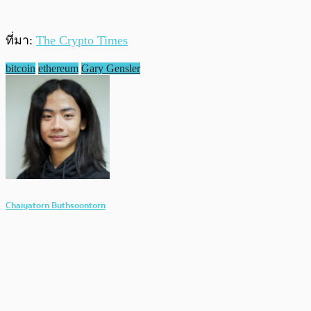
ที่มา:
The Crypto Times
bitcoin
ethereum
Gary Gensler
Chaiyatorn Buthsoontorn