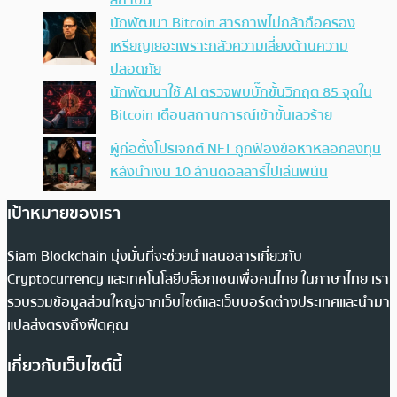
สถาบัน
นักพัฒนา Bitcoin สารภาพไม่กล้าถือครอง
เหรียญเยอะเพราะกลัวความเสี่ยงด้านความ
ปลอดภัย
นักพัฒนาใช้ AI ตรวจพบบั๊กขั้นวิกฤต 85 จุดใน
Bitcoin เตือนสถานการณ์เข้าขั้นเลวร้าย
ผู้ก่อตั้งโปรเจกต์ NFT ถูกฟ้องข้อหาหลอกลงทุน
หลังนำเงิน 10 ล้านดอลลาร์ไปเล่นพนัน
เป้าหมายของเรา
Siam Blockchain มุ่งมั่นที่จะช่วยนำเสนอสารเกี่ยวกับ
Cryptocurrency และเทคโนโลยีบล็อกเชนเพื่อคนไทย ในภาษาไทย เรา
รวบรวมข้อมูลส่วนใหญ่จากเว็บไซต์และเว็บบอร์ดต่างประเทศและนำมา
แปลส่งตรงถึงฟีดคุณ
เกี่ยวกับเว็บไซต์นี้