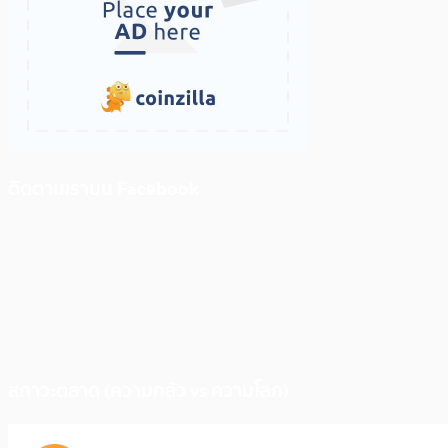
ติดตามเราบน Facebook
สภาวะตลาด (ความกลัว vs ความโลภ)