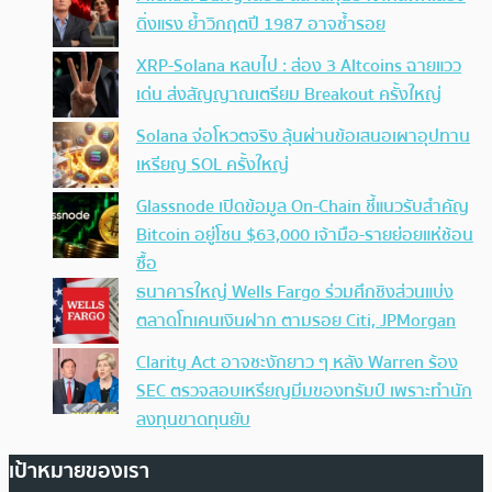
ดิ่งแรง ย้ำวิกฤตปี 1987 อาจซ้ำรอย
XRP-Solana หลบไป : ส่อง 3 Altcoins ฉายแวว
เด่น ส่งสัญญาณเตรียม Breakout ครั้งใหญ่
Solana จ่อโหวตจริง ลุ้นผ่านข้อเสนอเผาอุปทาน
เหรียญ SOL ครั้งใหญ่
Glassnode เปิดข้อมูล On-Chain ชี้แนวรับสำคัญ
Bitcoin อยู่โซน $63,000 เจ้ามือ-รายย่อยแห่ช้อน
ซื้อ
ธนาคารใหญ่ Wells Fargo ร่วมศึกชิงส่วนแบ่ง
ตลาดโทเคนเงินฝาก ตามรอย Citi, JPMorgan
Clarity Act อาจชะงักยาว ๆ หลัง Warren ร้อง
SEC ตรวจสอบเหรียญมีมของทรัมป์ เพราะทำนัก
ลงทุนขาดทุนยับ
เป้าหมายของเรา