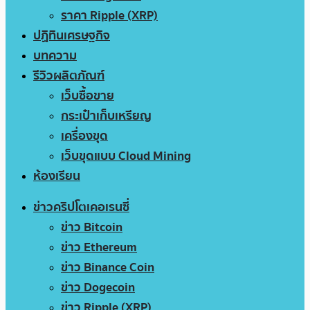
ราคา Ripple (XRP)
ปฏิทินเศรษฐกิจ
บทความ
รีวิวผลิตภัณฑ์
เว็บซื้อขาย
กระเป๋าเก็บเหรียญ
เครื่องขุด
เว็บขุดแบบ Cloud Mining
ห้องเรียน
ข่าวคริปโตเคอเรนซี่
ข่าว Bitcoin
ข่าว Ethereum
ข่าว Binance Coin
ข่าว Dogecoin
ข่าว Ripple (XRP)