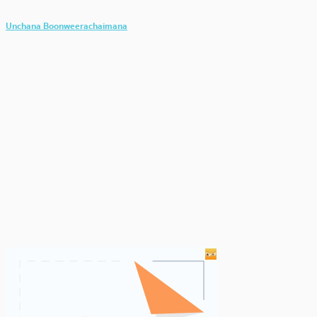
Unchana Boonweerachaimana