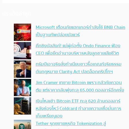
ประเด็นล่าสุด
Microsoft เตือนภัยแฮกเกอร์กำลังใช้ BNB Chain
เป็นฐานทัพปล่อยมัลแวร์
ศึกชิงบัลลังก์! แม่ผู้ก่อตั้ง Ondo Finance ฟ้อง
CEO เพื่อยึดอำนาจบริหารหลังลูกชายเสียชีวิต
ทรัมป์เอาจริง สั่งทำเนียบขาวรื้อเกณฑ์จริยธรรม
ดันกฎหมาย Clarity Act ปลดล็อกคริปโทฯ
Jim Cramer เทขาย Bitcoin เพราะกลัวภัยควอน
ตัม แต่ราคากลับพุ่งทะลุ 65,000 ดอลลาร์อีกครั้ง
เงินไหลเข้า Bitcoin ETF ทะลุ 620 ล้านดอลลาร์
หลังช่องโหว่ Coldcard ทำลายความเชื่อมั่นการ
เก็บเหรียญเอง
Tether รุกขยายธุรกิจ Tokenization สู่