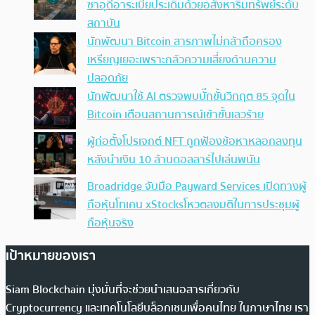
ซาอุดีอาระเบียประเดิมด้วยอสังหาริมทรัพย์ระดับ
สถาบัน
นักพัฒนา Bitcoin สารภาพไม่กล้าถือครอง
เหรียญเยอะเพราะกลัวความเสี่ยงด้านความ
ปลอดภัย
นักพัฒนาใช้ AI ตรวจพบบั๊กขั้นวิกฤต 85 จุดใน
Bitcoin เตือนสถานการณ์เข้าขั้นเลวร้าย
ผู้ก่อตั้งโปรเจกต์ NFT ถูกฟ้องข้อหาหลอกลงทุน
หลังนำเงิน 10 ล้านดอลลาร์ไปเล่นพนัน
Broadridge จับมือ Payward Services เปิดทางผู้
ถือหุ้นโทเคน xStocksโหวตลงมติในการประชุมผู้
ถือหุ้นจริง
เป้าหมายของเรา
Siam Blockchain มุ่งมั่นที่จะช่วยนำเสนอสารเกี่ยวกับ
Cryptocurrency และเทคโนโลยีบล็อกเชนเพื่อคนไทย ในภาษาไทย เรา