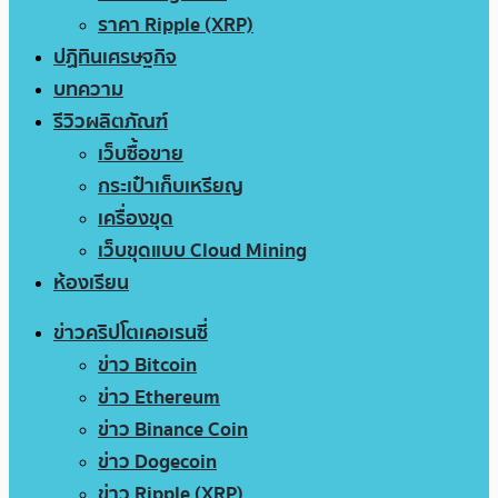
ราคา Ripple (XRP)
ปฏิทินเศรษฐกิจ
บทความ
รีวิวผลิตภัณฑ์
เว็บซื้อขาย
กระเป๋าเก็บเหรียญ
เครื่องขุด
เว็บขุดแบบ Cloud Mining
ห้องเรียน
ข่าวคริปโตเคอเรนซี่
ข่าว Bitcoin
ข่าว Ethereum
ข่าว Binance Coin
ข่าว Dogecoin
ข่าว Ripple (XRP)