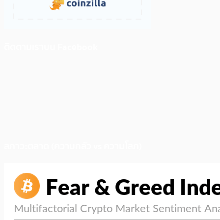
ติดตามเราบน Facebook
สภาวะตลาด (ความกลัว vs ความโลภ)