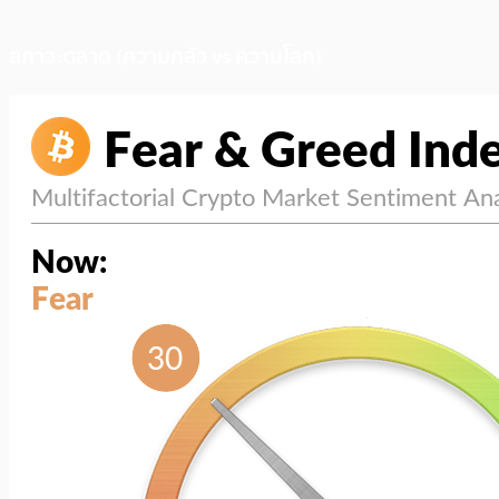
สภาวะตลาด (ความกลัว vs ความโลภ)