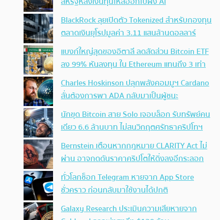
สหรัฐหลังเงินทุนไหลออกไปฝั่ง AI
BlackRock ลุยเปิดตัว Tokenized สำหรับกองทุน
ตลาดเงินยุโรปมูลค่า 3.11 แสนล้านดอลลาร์
แบงก์ใหญ่สุดของอิตาลี ลดสัดส่วน Bitcoin ETF
ลง 99% หันลงทุน ใน Ethereum แทนถึง 3 เท่า
Charles Hoskinson ปลุกพลังคอมมูฯ Cardano
ลั่นต้องการพา ADA กลับมาเป็นผู้ชนะ
นักขุด Bitcoin สาย Solo เจอบล็อก รับทรัพย์คน
เดียว 6.6 ล้านบาท ไม่สนวิกฤตศรัทธาคริปโทฯ
Bernstein เตือนหากกฎหมาย CLARITY Act ไม่
ผ่าน อาจกดดันราคาคริปโตให้ดิ่งลงอีกระลอก
ทั่วโลกช็อก Telegram หายจาก App Store
ชั่วคราว ก่อนกลับมาใช้งานได้ปกติ
Galaxy Research ประเมินความเสียหายจาก