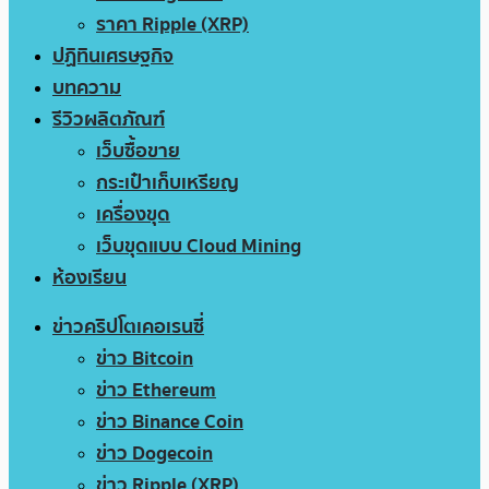
ราคา Ripple (XRP)
ปฏิทินเศรษฐกิจ
บทความ
รีวิวผลิตภัณฑ์
เว็บซื้อขาย
กระเป๋าเก็บเหรียญ
เครื่องขุด
เว็บขุดแบบ Cloud Mining
ห้องเรียน
ข่าวคริปโตเคอเรนซี่
ข่าว Bitcoin
ข่าว Ethereum
ข่าว Binance Coin
ข่าว Dogecoin
ข่าว Ripple (XRP)