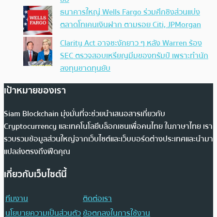
ธนาคารใหญ่ Wells Fargo ร่วมศึกชิงส่วนแบ่ง
ตลาดโทเคนเงินฝาก ตามรอย Citi, JPMorgan
Clarity Act อาจชะงักยาว ๆ หลัง Warren ร้อง
SEC ตรวจสอบเหรียญมีมของทรัมป์ เพราะทำนัก
ลงทุนขาดทุนยับ
เป้าหมายของเรา
Siam Blockchain มุ่งมั่นที่จะช่วยนำเสนอสารเกี่ยวกับ
Cryptocurrency และเทคโนโลยีบล็อกเชนเพื่อคนไทย ในภาษาไทย เรา
รวบรวมข้อมูลส่วนใหญ่จากเว็บไซต์และเว็บบอร์ดต่างประเทศและนำมา
แปลส่งตรงถึงฟีดคุณ
เกี่ยวกับเว็บไซต์นี้
ทีมงาน
ติดต่อเรา
นโยบายความเป็นส่วนตัว
ข้อตกลงในการใช้งาน