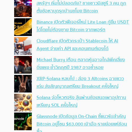
สหรัฐฯ เริ่มไม่ปลอดภัย? ชายชาวมิสซูรี 3 คน ถูก
ตั้งข้อหาบุกรุกบ้านขโมย Bitcoin
Binance เปิดตัวฟีเจอร์ใหม่ Lite Loan กู้ยืม USDT
ได้โดยไม่ต้องขาย Bitcoin จากพอร์ต
Cloudflare เปิดตัวกระเป๋า Stablecoin ให้ AI
Agent จ่ายค่า API และคอนเทนต์เองได้
Michael Burry เตือน ตลาดหุ้นอาจใกล้พีคเสี่ยง
ดิ่งแรง ย้ำวิกฤตปี 1987 อาจซ้ำรอย
XRP-Solana หลบไป : ส่อง 3 Altcoins ฉายแวว
เด่น ส่งสัญญาณเตรียม Breakout ครั้งใหญ่
Solana จ่อโหวตจริง ลุ้นผ่านข้อเสนอเผาอุปทาน
เหรียญ SOL ครั้งใหญ่
Glassnode เปิดข้อมูล On-Chain ชี้แนวรับสำคัญ
Bitcoin อยู่โซน $63,000 เจ้ามือ-รายย่อยแห่ช้อน
ซื้อ