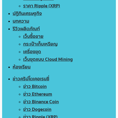
ราคา Ripple (XRP)
ปฏิทินเศรษฐกิจ
บทความ
รีวิวผลิตภัณฑ์
เว็บซื้อขาย
กระเป๋าเก็บเหรียญ
เครื่องขุด
เว็บขุดแบบ Cloud Mining
ห้องเรียน
ข่าวคริปโตเคอเรนซี่
ข่าว Bitcoin
ข่าว Ethereum
ข่าว Binance Coin
ข่าว Dogecoin
ข่าว Ripple (XRP)