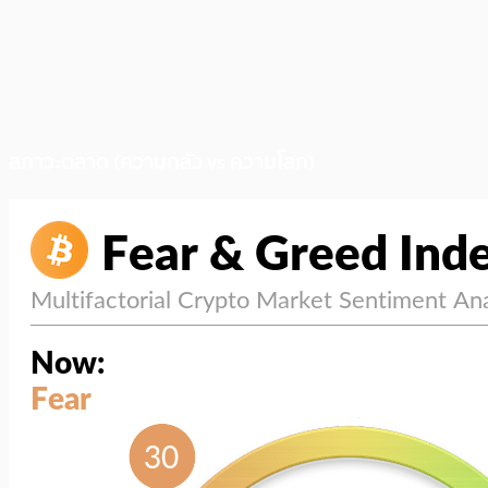
สภาวะตลาด (ความกลัว vs ความโลภ)