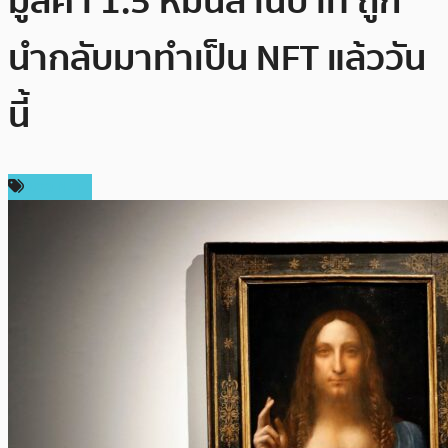
มูลค่า 1.5 หมื่นล้านบาท ถูก
นำกลับมาทำเป็น NFT แล้ววัน
นี้
ข่าว NFT