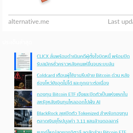
ประเด็นล่าสุด
CLICX ลั่นพร้อมดำเนินคดีผู้ตั้งใจบิดหนี้ พร้อมปิด
รับสมัครชั่วคราวหลังคนแห่ยื่นจนระบบล้น
Coldcard เตือนผู้ใช้งานรีบย้าย Bitcoin ด่วน หลัง
ช่องโหว่ยังอุดไม่ได้ และถูกเจาะต่อเนื่อง
กองทุน Bitcoin ETF เจ๊งและปิดตัวเป็นแห่งแรกใน
สหรัฐหลังเงินทุนไหลออกไปฝั่ง AI
BlackRock ลุยเปิดตัว Tokenized สำหรับกองทุน
ตลาดเงินยุโรปมูลค่า 3.11 แสนล้านดอลลาร์
แบงก์ใหญ่สุดของอิตาลี ลดสัดส่วน Bitcoin ETF