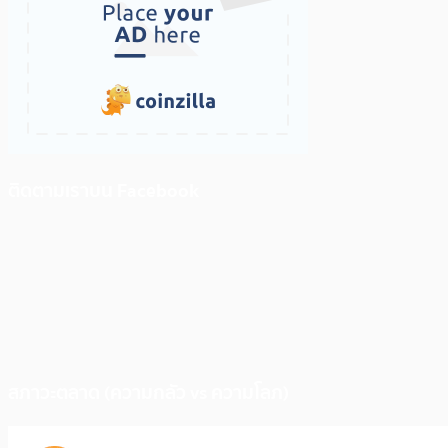
ติดตามเราบน Facebook
สภาวะตลาด (ความกลัว vs ความโลภ)