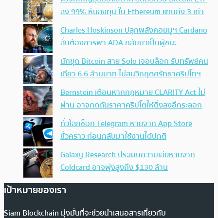
ลง 99% หันลงทุน ใน Ethereum แทนถึง 3 เท่า
Charles Hoskinson ปลุกพลังคอมมูฯ Cardano
ลั่นต้องการพา ADA กลับมาเป็นผู้ชนะ
นักขุด Bitcoin สาย Solo เจอบล็อก รับทรัพย์คน
เดียว 6.6 ล้านบาท ไม่สนวิกฤตศรัทธาคริปโทฯ
Bernstein เตือนหากกฎหมาย CLARITY Act ไม่
ผ่าน อาจกดดันราคาคริปโตให้ดิ่งลงอีกระลอก
ทั่วโลกช็อก Telegram หายจาก App Store
ชั่วคราว ก่อนกลับมาใช้งานได้ปกติ
Galaxy Research ประเมินความเสียหายจาก
Coldcard อาจพุ่งสูงถึง $130 ล้าน
เป้าหมายของเรา
Siam Blockchain มุ่งมั่นที่จะช่วยนำเสนอสารเกี่ยวกับ