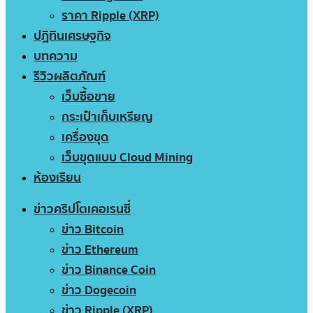
ราคา Ripple (XRP)
ปฏิทินเศรษฐกิจ
บทความ
รีวิวผลิตภัณฑ์
เว็บซื้อขาย
กระเป๋าเก็บเหรียญ
เครื่องขุด
เว็บขุดแบบ Cloud Mining
ห้องเรียน
ข่าวคริปโตเคอเรนซี่
ข่าว Bitcoin
ข่าว Ethereum
ข่าว Binance Coin
ข่าว Dogecoin
ข่าว Ripple (XRP)