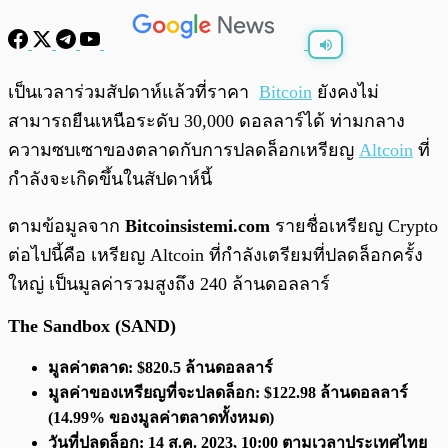
พร้อมเล่น
0:00
/
0:00
เป็นเวลาร่วมสัปดาห์แล้วที่ราคา
Bitcoin
ยังคงไม่
สามารถยืนเหนือระดับ 30,000 ดอลลาร์ได้ ท่ามกลาง
ความซบเซาของตลาดกับการปลดล็อกเหรียญ
Altcoin
ที่
กำลังจะเกิดขึ้นในสัปดาห์นี้
ตามข้อมูลจาก
Bitcoinsistemi.com
รายชื่อเหรียญ Crypto
ต่อไปนี้คือ เหรียญ Altcoin ที่กำลังเตรียมที่ปลดล็อกครั้ง
ใหญ่ เป็นมูลค่ารวมสูงถึง 240 ล้านดอลลาร์
The Sandbox (SAND)
มูลค่าตลาด: $820.5 ล้านดอลลาร์
มูลค่าของเหรียญที่จะปลดล็อก: $122.98 ล้านดอลลาร์
(14.99% ของมูลค่าตลาดทั้งหมด)
วันที่ปลดล็อก: 14 ส.ค. 2023, 10:00 ตามเวลาประเทศไทย