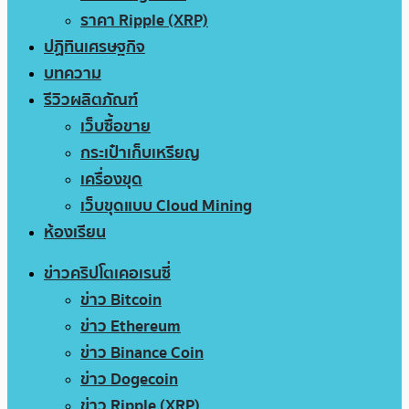
ราคา Ripple (XRP)
ปฏิทินเศรษฐกิจ
บทความ
รีวิวผลิตภัณฑ์
เว็บซื้อขาย
กระเป๋าเก็บเหรียญ
เครื่องขุด
เว็บขุดแบบ Cloud Mining
ห้องเรียน
ข่าวคริปโตเคอเรนซี่
ข่าว Bitcoin
ข่าว Ethereum
ข่าว Binance Coin
ข่าว Dogecoin
ข่าว Ripple (XRP)