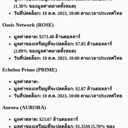
(1.38% ของมูลค่าตลาดทั้งหมด)
วันที่ปลดล็อก: 18 ส.ค. 2023, 10:00 ตามเวลาประเทศไทย
Oasis Network (ROSE)
มูลค่าตลาด: $271.40 ล้านดอลลาร์
มูลค่าของเหรียญที่จะปลดล็อก: $7.85 ล้านดอลลาร์
(2.89% ของมูลค่าตลาดทั้งหมด)
วันที่ปลดล็อก: 18 ส.ค. 2023, 10:00 ตามเวลาประเทศไทย
Echelon Prime (PRIME)
มูลค่าตลาด:-
มูลค่าของเหรียญที่จะปลดล็อก: $2.07 ล้านดอลลาร์
วันที่ปลดล็อก: 18 ส.ค. 2023, 10:00 ตามเวลาประเทศไทย
Aurora (AURORA)
มูลค่าตลาด: $23.67 ล้านดอลลาร์
มูลค่าของเหรียญที่จะปลดล็อก: $1.35M (5.70% ของ