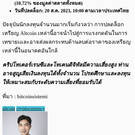
(10.72% ของมูลค่าตลาดทั้งหมด)
วันที่ปลดล็อก: 20 ส.ค. 2023, 10:00 ตามเวลาประเทศไทย
ปัจจุบันนักลงทุนจำนวนมากเริ่มกังวลว่า การปลดล็อก
เหรียญ Altcoin เหล่านี้อาจนำไปสู่การแรงกดดันในการ
เทขายเและอาจส่งผลกระทบด้านลบต่อราคาของเหรียญ
เหล่านี้ในอนาคตอันใกล้
คริปโทเคอร์เรนซีและโทเคนดิจิทัลมีความเสี่ยงสูง ท่าน
อาจสูญเสียเงินลงทุนได้ทั้งจำนวน โปรดศึกษาและลงทุน
ให้เหมาะสมกับระดับความเสี่ยงที่ยอมรับได้
ที่มา : bitcoinsistemi
altcoin
cryptocurrency