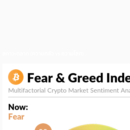
สภาวะตลาด (ความกลัว vs ความโลภ)