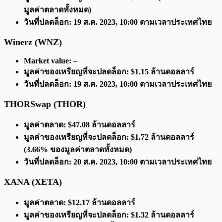
มูลค่าตลาดทั้งหมด)
วันที่ปลดล็อก: 19 ส.ค. 2023, 10:00 ตามเวลาประเทศไทย
Winerz (WNZ)
Market value: –
มูลค่าของเหรียญที่จะปลดล็อก: $1.15 ล้านดอลลาร์
วันที่ปลดล็อก: 19 ส.ค. 2023, 10:00 ตามเวลาประเทศไทย
THORSwap (THOR)
มูลค่าตลาด: $47.08 ล้านดอลลาร์
มูลค่าของเหรียญที่จะปลดล็อก: $1.72 ล้านดอลลาร์
(3.66% ของมูลค่าตลาดทั้งหมด)
วันที่ปลดล็อก: 20 ส.ค. 2023, 10:00 ตามเวลาประเทศไทย
XANA (XETA)
มูลค่าตลาด: $12.17 ล้านดอลลาร์
มูลค่าของเหรียญที่จะปลดล็อก: $1.32 ล้านดอลลาร์