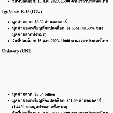
วันที่ปลดล็อก: 15 ส.ค. 2023, 15:00 ตามเวลาประเทศไทย
IguVerse IGU (IGU)
มูลค่าตลาด: $3.32 ล้านดอลลาร์
มูลค่าของเหรียญที่จะปลดล็อก: $1.65M (49.53% ของ
มูลค่าตลาดทั้งหมด)
วันที่ปลดล็อก: 16 ส.ค. 2023, 10:00 ตามเวลาประเทศไทย
Uniswap (UNI)
มูลค่าตลาด: $3.54 billion
มูลค่าของเหรียญที่จะปลดล็อก: $51.09 ล้านดอลลาร์
(1.44% ของมูลค่าตลาดทั้งหมด)