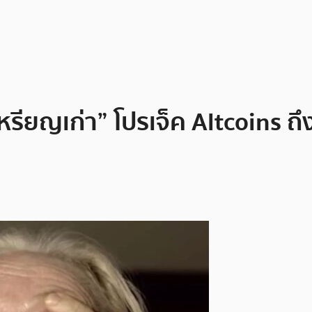
เหรียญเก่า” โปรเจ็ค Altcoins ถ