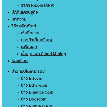
ราคา Ripple (XRP)
ปฏิทินเศรษฐกิจ
บทความ
รีวิวผลิตภัณฑ์
เว็บซื้อขาย
กระเป๋าเก็บเหรียญ
เครื่องขุด
เว็บขุดแบบ Cloud Mining
ห้องเรียน
ข่าวคริปโตเคอเรนซี่
ข่าว Bitcoin
ข่าว Ethereum
ข่าว Binance Coin
ข่าว Dogecoin
ข่าว Ripple (XRP)