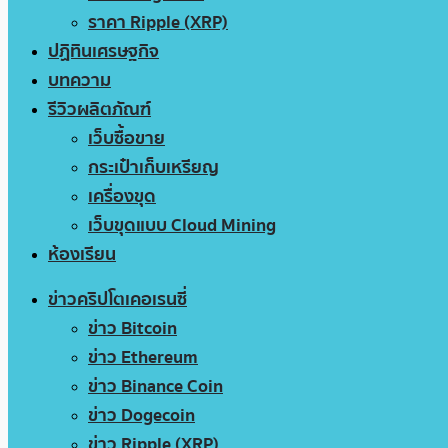
ราคา Ripple (XRP)
ปฏิทินเศรษฐกิจ
บทความ
รีวิวผลิตภัณฑ์
เว็บซื้อขาย
กระเป๋าเก็บเหรียญ
เครื่องขุด
เว็บขุดแบบ Cloud Mining
ห้องเรียน
ข่าวคริปโตเคอเรนซี่
ข่าว Bitcoin
ข่าว Ethereum
ข่าว Binance Coin
ข่าว Dogecoin
ข่าว Ripple (XRP)