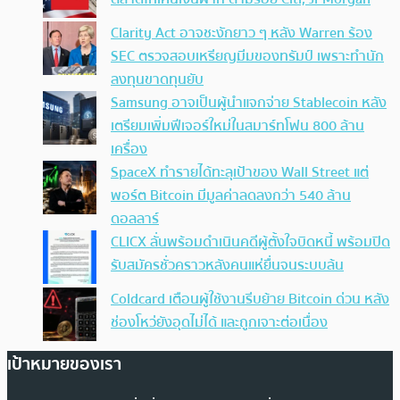
Clarity Act อาจชะงักยาว ๆ หลัง Warren ร้อง
SEC ตรวจสอบเหรียญมีมของทรัมป์ เพราะทำนัก
ลงทุนขาดทุนยับ
Samsung อาจเป็นผู้นำแจกจ่าย Stablecoin หลัง
เตรียมเพิ่มฟีเจอร์ใหม่ในสมาร์ทโฟน 800 ล้าน
เครื่อง
SpaceX ทำรายได้ทะลุเป้าของ Wall Street แต่
พอร์ต Bitcoin มีมูลค่าลดลงกว่า 540 ล้าน
ดอลลาร์
CLICX ลั่นพร้อมดำเนินคดีผู้ตั้งใจบิดหนี้ พร้อมปิด
รับสมัครชั่วคราวหลังคนแห่ยื่นจนระบบล้น
Coldcard เตือนผู้ใช้งานรีบย้าย Bitcoin ด่วน หลัง
ช่องโหว่ยังอุดไม่ได้ และถูกเจาะต่อเนื่อง
เป้าหมายของเรา