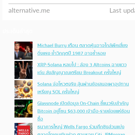
ประเด็นล่าสุด
Michael Burry เตือน ตลาดหุ้นอาจใกล้พีคเสี่ยง
ดิ่งแรง ย้ำวิกฤตปี 1987 อาจซ้ำรอย
XRP-Solana หลบไป : ส่อง 3 Altcoins ฉายแวว
เด่น ส่งสัญญาณเตรียม Breakout ครั้งใหญ่
Solana จ่อโหวตจริง ลุ้นผ่านข้อเสนอเผาอุปทาน
เหรียญ SOL ครั้งใหญ่
Glassnode เปิดข้อมูล On-Chain ชี้แนวรับสำคัญ
Bitcoin อยู่โซน $63,000 เจ้ามือ-รายย่อยแห่ช้อน
ซื้อ
ธนาคารใหญ่ Wells Fargo ร่วมศึกชิงส่วนแบ่ง
ตลาดโทเคนเงินฝาก ตามรอย Citi, JPMorgan