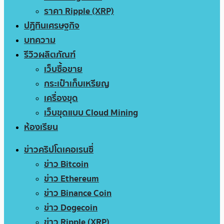
ราคา Ripple (XRP)
ปฏิทินเศรษฐกิจ
บทความ
รีวิวผลิตภัณฑ์
เว็บซื้อขาย
กระเป๋าเก็บเหรียญ
เครื่องขุด
เว็บขุดแบบ Cloud Mining
ห้องเรียน
ข่าวคริปโตเคอเรนซี่
ข่าว Bitcoin
ข่าว Ethereum
ข่าว Binance Coin
ข่าว Dogecoin
ข่าว Ripple (XRP)