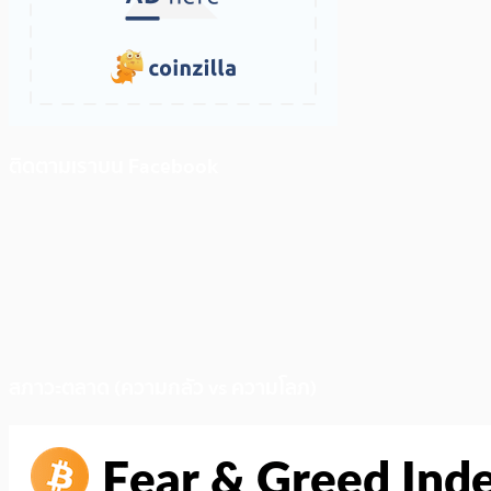
ติดตามเราบน Facebook
สภาวะตลาด (ความกลัว vs ความโลภ)