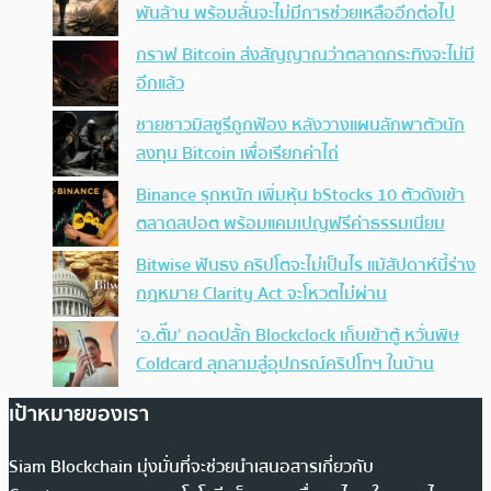
พันล้าน พร้อมลั่นจะไม่มีการช่วยเหลืออีกต่อไป
กราฟ Bitcoin ส่งสัญญาณว่าตลาดกระทิงจะไม่มี
อีกแล้ว
ชายชาวมิสซูรีถูกฟ้อง หลังวางแผนลักพาตัวนัก
ลงทุน Bitcoin เพื่อเรียกค่าไถ่
Binance รุกหนัก เพิ่มหุ้น bStocks 10 ตัวดังเข้า
ตลาดสปอต พร้อมแคมเปญฟรีค่าธรรมเนียม
Bitwise ฟันธง คริปโตจะไม่เป็นไร แม้สัปดาห์นี้ร่าง
กฎหมาย Clarity Act จะโหวตไม่ผ่าน
‘อ.ตั๊ม’ ถอดปลั้ก Blockclock เก็บเข้าตู้ หวั่นพิษ
Coldcard ลุกลามสู่อุปกรณ์คริปโทฯ ในบ้าน
เป้าหมายของเรา
Siam Blockchain มุ่งมั่นที่จะช่วยนำเสนอสารเกี่ยวกับ