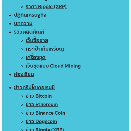
ราคา Ripple (XRP)
ปฏิทินเศรษฐกิจ
บทความ
รีวิวผลิตภัณฑ์
เว็บซื้อขาย
กระเป๋าเก็บเหรียญ
เครื่องขุด
เว็บขุดแบบ Cloud Mining
ห้องเรียน
ข่าวคริปโตเคอเรนซี่
ข่าว Bitcoin
ข่าว Ethereum
ข่าว Binance Coin
ข่าว Dogecoin
ข่าว Ripple (XRP)