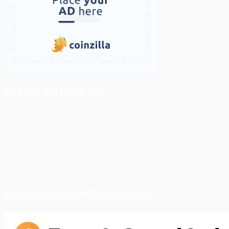
ติดตามเราบน Facebook
สภาวะตลาด (ความกลัว vs ความโลภ)