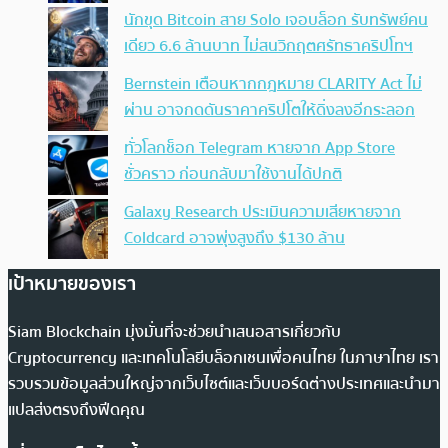
นักขุด Bitcoin สาย Solo เจอบล็อก รับทรัพย์คน
เดียว 6.6 ล้านบาท ไม่สนวิกฤตศรัทธาคริปโทฯ
Bernstein เตือนหากกฎหมาย CLARITY Act ไม่
ผ่าน อาจกดดันราคาคริปโตให้ดิ่งลงอีกระลอก
ทั่วโลกช็อก Telegram หายจาก App Store
ชั่วคราว ก่อนกลับมาใช้งานได้ปกติ
Galaxy Research ประเมินความเสียหายจาก
Coldcard อาจพุ่งสูงถึง $130 ล้าน
เป้าหมายของเรา
Siam Blockchain มุ่งมั่นที่จะช่วยนำเสนอสารเกี่ยวกับ
Cryptocurrency และเทคโนโลยีบล็อกเชนเพื่อคนไทย ในภาษาไทย เรา
รวบรวมข้อมูลส่วนใหญ่จากเว็บไซต์และเว็บบอร์ดต่างประเทศและนำมา
แปลส่งตรงถึงฟีดคุณ