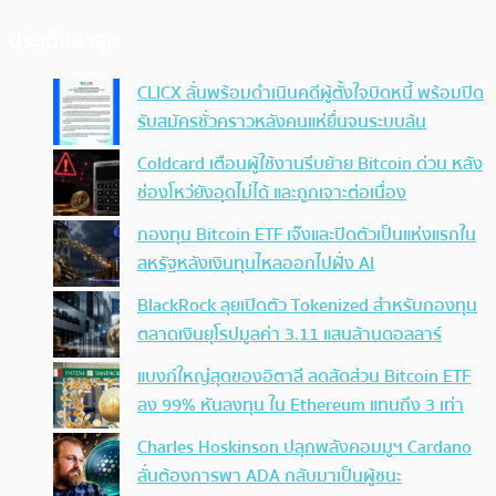
ประเด็นล่าสุด
CLICX ลั่นพร้อมดำเนินคดีผู้ตั้งใจบิดหนี้ พร้อมปิด
รับสมัครชั่วคราวหลังคนแห่ยื่นจนระบบล้น
Coldcard เตือนผู้ใช้งานรีบย้าย Bitcoin ด่วน หลัง
ช่องโหว่ยังอุดไม่ได้ และถูกเจาะต่อเนื่อง
กองทุน Bitcoin ETF เจ๊งและปิดตัวเป็นแห่งแรกใน
สหรัฐหลังเงินทุนไหลออกไปฝั่ง AI
BlackRock ลุยเปิดตัว Tokenized สำหรับกองทุน
ตลาดเงินยุโรปมูลค่า 3.11 แสนล้านดอลลาร์
แบงก์ใหญ่สุดของอิตาลี ลดสัดส่วน Bitcoin ETF
ลง 99% หันลงทุน ใน Ethereum แทนถึง 3 เท่า
Charles Hoskinson ปลุกพลังคอมมูฯ Cardano
ลั่นต้องการพา ADA กลับมาเป็นผู้ชนะ