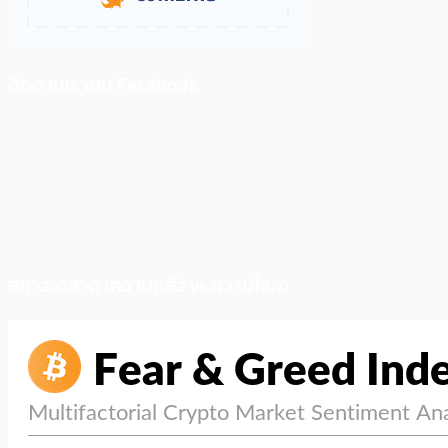
ติดตามเราบน Facebook
สภาวะตลาด (ความกลัว vs ความโลภ)