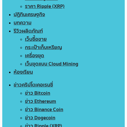
ราคา Ripple (XRP)
ปฏิทินเศรษฐกิจ
บทความ
รีวิวผลิตภัณฑ์
เว็บซื้อขาย
กระเป๋าเก็บเหรียญ
เครื่องขุด
เว็บขุดแบบ Cloud Mining
ห้องเรียน
ข่าวคริปโตเคอเรนซี่
ข่าว Bitcoin
ข่าว Ethereum
ข่าว Binance Coin
ข่าว Dogecoin
ข่าว Ripple (XRP)