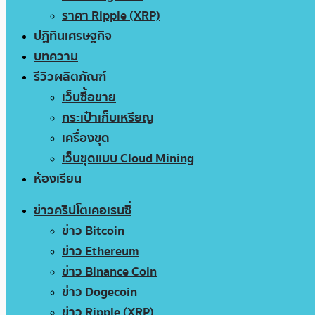
ราคา Ripple (XRP)
ปฏิทินเศรษฐกิจ
บทความ
รีวิวผลิตภัณฑ์
เว็บซื้อขาย
กระเป๋าเก็บเหรียญ
เครื่องขุด
เว็บขุดแบบ Cloud Mining
ห้องเรียน
ข่าวคริปโตเคอเรนซี่
ข่าว Bitcoin
ข่าว Ethereum
ข่าว Binance Coin
ข่าว Dogecoin
ข่าว Ripple (XRP)