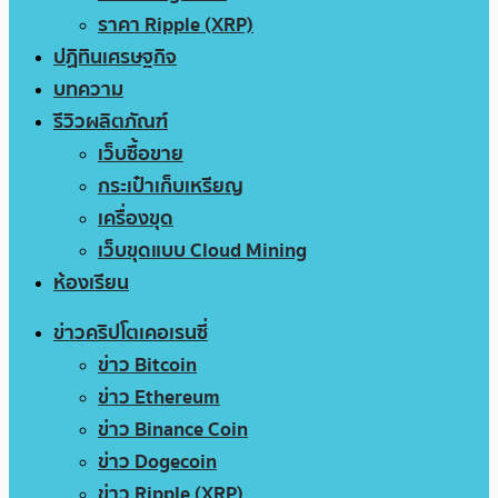
ราคา Ripple (XRP)
ปฏิทินเศรษฐกิจ
บทความ
รีวิวผลิตภัณฑ์
เว็บซื้อขาย
กระเป๋าเก็บเหรียญ
เครื่องขุด
เว็บขุดแบบ Cloud Mining
ห้องเรียน
ข่าวคริปโตเคอเรนซี่
ข่าว Bitcoin
ข่าว Ethereum
ข่าว Binance Coin
ข่าว Dogecoin
ข่าว Ripple (XRP)