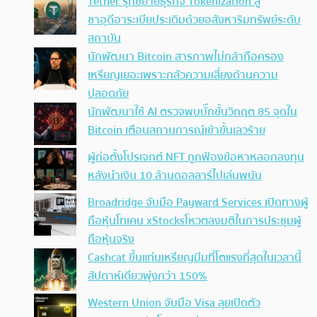
Tether รุกขยายธุรกิจ Tokenization สู่
ซาอุดีอาระเบียประเดิมด้วยอสังหาริมทรัพย์ระดับ
สถาบัน
นักพัฒนา Bitcoin สารภาพไม่กล้าถือครอง
เหรียญเยอะเพราะกลัวความเสี่ยงด้านความ
ปลอดภัย
นักพัฒนาใช้ AI ตรวจพบบั๊กขั้นวิกฤต 85 จุดใน
Bitcoin เตือนสถานการณ์เข้าขั้นเลวร้าย
ผู้ก่อตั้งโปรเจกต์ NFT ถูกฟ้องข้อหาหลอกลงทุน
หลังนำเงิน 10 ล้านดอลลาร์ไปเล่นพนัน
Broadridge จับมือ Payward Services เปิดทางผู้
ถือหุ้นโทเคน xStocksโหวตลงมติในการประชุมผู้
ถือหุ้นจริง
Cashcat ขึ้นแท่นเหรียญมีมที่โตแรงที่สุดในเวลานี้
สัปดาห์เดียวพุ่งกว่า 150%
Western Union จับมือ Visa ลุยเปิดตัว