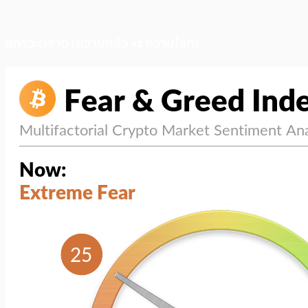
สภาวะตลาด (ความกลัว vs ความโลภ)