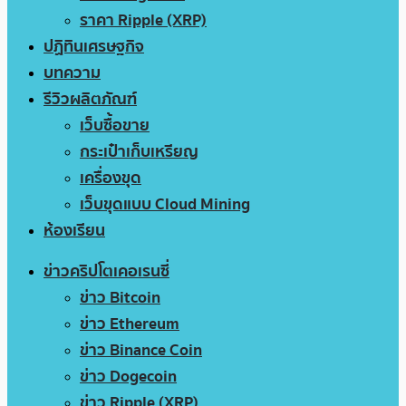
ราคา Ripple (XRP)
ปฏิทินเศรษฐกิจ
บทความ
รีวิวผลิตภัณฑ์
เว็บซื้อขาย
กระเป๋าเก็บเหรียญ
เครื่องขุด
เว็บขุดแบบ Cloud Mining
ห้องเรียน
ข่าวคริปโตเคอเรนซี่
ข่าว Bitcoin
ข่าว Ethereum
ข่าว Binance Coin
ข่าว Dogecoin
ข่าว Ripple (XRP)