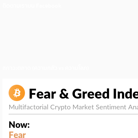
ติดตามเราบน Facebook
สภาวะตลาด (ความกลัว vs ความโลภ)