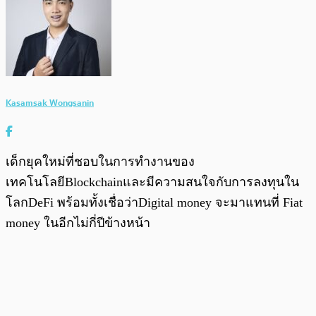
Kasamsak Wongsanin
เด็กยุคใหม่ที่ชอบในการทำงานของ
เทคโนโลยีBlockchainและมีความสนใจกับการลงทุนใน
โลกDeFi พร้อมทั้งเชื่อว่าDigital money จะมาแทนที่ Fiat
money ในอีกไม่กี่ปีข้างหน้า