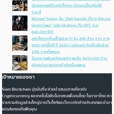
นักลงทุนแห่ถือคริปโตเอง ก่อนกฎใหม่เริ่มใช้
ก.ย.นี้
Michael Saylor ลั่น “มีแค่ Satoshi ที่ขาย Bitcoin
น้อยกว่าผม” หลัง Strategy ถือ BTC ทะลุ
840,000 BTC
คริปโตถูกขโมยไปแล้วกว่า $1,200 ล้าน จาก 276
เหตุการณ์ในปี ปี 2026 Coldcard คิดเป็นสัดส่วน
10% จากทั้งหมด
จีนเทขายพันธบัตรสหรัฐฯเหลือ $659,000 ล้าน
เดินหน้าสะสมทองคำต่อเนื่องแทน
เป้าหมายของเรา
Siam Blockchain มุ่งมั่นที่จะช่วยนำเสนอสารเกี่ยวกับ
Cryptocurrency และเทคโนโลยีบล็อกเชนเพื่อคนไทย ในภาษาไทย เรา
รวบรวมข้อมูลส่วนใหญ่จากเว็บไซต์และเว็บบอร์ดต่างประเทศและนำมา
แปลส่งตรงถึงฟีดคุณ