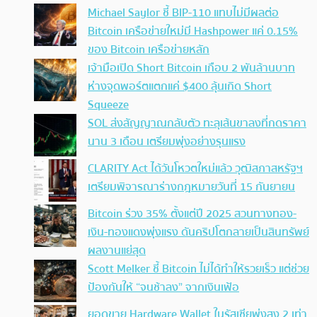
Michael Saylor ชี้ BIP-110 แทบไม่มีผลต่อ
Bitcoin เครือข่ายใหม่มี Hashpower แค่ 0.15%
ของ Bitcoin เครือข่ายหลัก
เจ้ามือเปิด Short Bitcoin เกือบ 2 พันล้านบาท
ห่างจุดพอร์ตแตกแค่ $400 ลุ้นเกิด Short
Squeeze
SOL ส่งสัญญาณกลับตัว ทะลุเส้นขาลงที่กดราคา
นาน 3 เดือน เตรียมพุ่งอย่างรุนแรง
CLARITY Act ได้วันโหวตใหม่แล้ว วุฒิสภาสหรัฐฯ
เตรียมพิจารณาร่างกฎหมายวันที่ 15 กันยายน
Bitcoin ร่วง 35% ตั้งแต่ปี 2025 สวนทางทอง-
เงิน-ทองแดงพุ่งแรง ดันคริปโตกลายเป็นสินทรัพย์
ผลงานแย่สุด
Scott Melker ชี้ Bitcoin ไม่ได้ทำให้รวยเร็ว แต่ช่วย
ป้องกันให้ “จนช้าลง” จากเงินเฟ้อ
ยอดขาย Hardware Wallet ในรัสเซียพุ่งสูง 2 เท่า