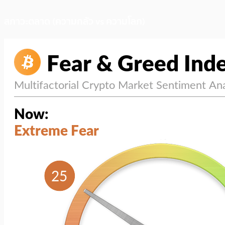
สภาวะตลาด (ความกลัว vs ความโลภ)