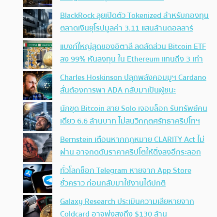
BlackRock ลุยเปิดตัว Tokenized สำหรับกองทุน
ตลาดเงินยุโรปมูลค่า 3.11 แสนล้านดอลลาร์
แบงก์ใหญ่สุดของอิตาลี ลดสัดส่วน Bitcoin ETF
ลง 99% หันลงทุน ใน Ethereum แทนถึง 3 เท่า
Charles Hoskinson ปลุกพลังคอมมูฯ Cardano
ลั่นต้องการพา ADA กลับมาเป็นผู้ชนะ
นักขุด Bitcoin สาย Solo เจอบล็อก รับทรัพย์คน
เดียว 6.6 ล้านบาท ไม่สนวิกฤตศรัทธาคริปโทฯ
Bernstein เตือนหากกฎหมาย CLARITY Act ไม่
ผ่าน อาจกดดันราคาคริปโตให้ดิ่งลงอีกระลอก
ทั่วโลกช็อก Telegram หายจาก App Store
ชั่วคราว ก่อนกลับมาใช้งานได้ปกติ
Galaxy Research ประเมินความเสียหายจาก
Coldcard อาจพุ่งสูงถึง $130 ล้าน