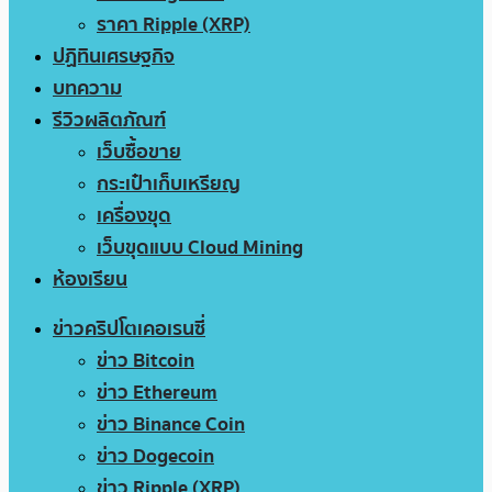
ราคา Ripple (XRP)
ปฏิทินเศรษฐกิจ
บทความ
รีวิวผลิตภัณฑ์
เว็บซื้อขาย
กระเป๋าเก็บเหรียญ
เครื่องขุด
เว็บขุดแบบ Cloud Mining
ห้องเรียน
ข่าวคริปโตเคอเรนซี่
ข่าว Bitcoin
ข่าว Ethereum
ข่าว Binance Coin
ข่าว Dogecoin
ข่าว Ripple (XRP)