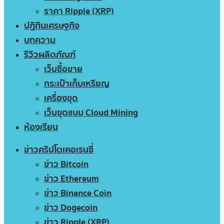
ราคา Ripple (XRP)
ปฏิทินเศรษฐกิจ
บทความ
รีวิวผลิตภัณฑ์
เว็บซื้อขาย
กระเป๋าเก็บเหรียญ
เครื่องขุด
เว็บขุดแบบ Cloud Mining
ห้องเรียน
ข่าวคริปโตเคอเรนซี่
ข่าว Bitcoin
ข่าว Ethereum
ข่าว Binance Coin
ข่าว Dogecoin
ข่าว Ripple (XRP)