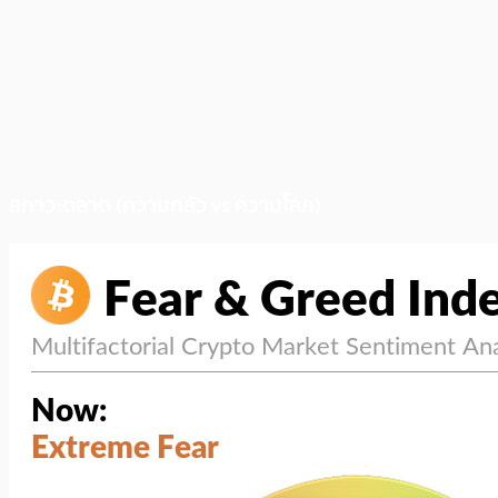
สภาวะตลาด (ความกลัว vs ความโลภ)