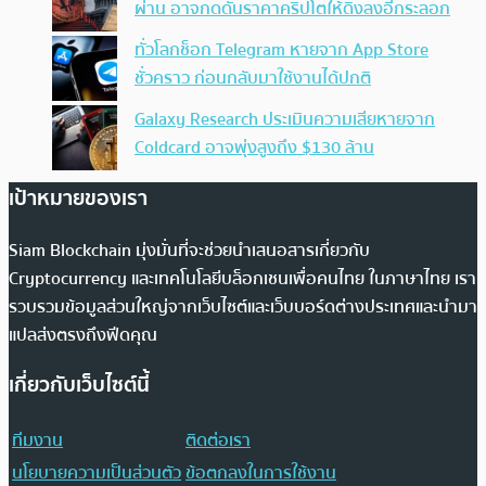
ผ่าน อาจกดดันราคาคริปโตให้ดิ่งลงอีกระลอก
ทั่วโลกช็อก Telegram หายจาก App Store
ชั่วคราว ก่อนกลับมาใช้งานได้ปกติ
Galaxy Research ประเมินความเสียหายจาก
Coldcard อาจพุ่งสูงถึง $130 ล้าน
เป้าหมายของเรา
Siam Blockchain มุ่งมั่นที่จะช่วยนำเสนอสารเกี่ยวกับ
Cryptocurrency และเทคโนโลยีบล็อกเชนเพื่อคนไทย ในภาษาไทย เรา
รวบรวมข้อมูลส่วนใหญ่จากเว็บไซต์และเว็บบอร์ดต่างประเทศและนำมา
แปลส่งตรงถึงฟีดคุณ
เกี่ยวกับเว็บไซต์นี้
ทีมงาน
ติดต่อเรา
นโยบายความเป็นส่วนตัว
ข้อตกลงในการใช้งาน