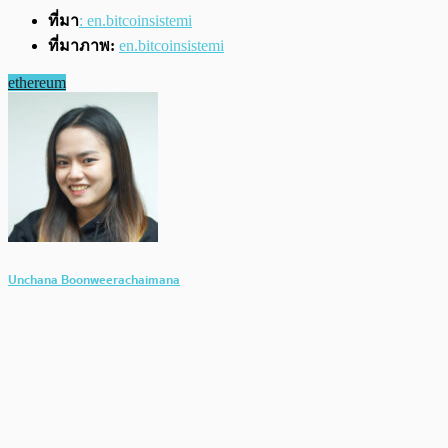
ที่มา
: en.bitcoinsistemi
ที่มาภาพ:
en.bitcoinsistemi
ethereum
Unchana Boonweerachaimana