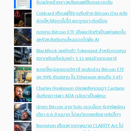
รับสมัครชั่วคราวหลังคนแห่ยื่นจนระบบล้น
Coldcard เตือนผู้ใช้งานรีบย้าย Bitcoin ด่วน หลัง
ช่องโหว่ยังอุดไม่ได้ และถูกเจาะต่อเนื่อง
กองทุน Bitcoin ETF เจ๊งและปิดตัวเป็นแห่งแรกใน
สหรัฐหลังเงินทุนไหลออกไปฝั่ง AI
BlackRock ลุยเปิดตัว Tokenized สำหรับกองทุน
ตลาดเงินยุโรปมูลค่า 3.11 แสนล้านดอลลาร์
แบงก์ใหญ่สุดของอิตาลี ลดสัดส่วน Bitcoin ETF
ลง 99% หันลงทุน ใน Ethereum แทนถึง 3 เท่า
Charles Hoskinson ปลุกพลังคอมมูฯ Cardano
ลั่นต้องการพา ADA กลับมาเป็นผู้ชนะ
นักขุด Bitcoin สาย Solo เจอบล็อก รับทรัพย์คน
เดียว 6.6 ล้านบาท ไม่สนวิกฤตศรัทธาคริปโทฯ
Bernstein เตือนหากกฎหมาย CLARITY Act ไม่