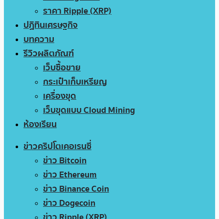
ราคา Ripple (XRP)
ปฏิทินเศรษฐกิจ
บทความ
รีวิวผลิตภัณฑ์
เว็บซื้อขาย
กระเป๋าเก็บเหรียญ
เครื่องขุด
เว็บขุดแบบ Cloud Mining
ห้องเรียน
ข่าวคริปโตเคอเรนซี่
ข่าว Bitcoin
ข่าว Ethereum
ข่าว Binance Coin
ข่าว Dogecoin
ข่าว Ripple (XRP)