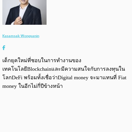
Kasamsak Wongsanin
เด็กยุคใหม่ที่ชอบในการทำงานของ
เทคโนโลยีBlockchainและมีความสนใจกับการลงทุนใน
โลกDeFi พร้อมทั้งเชื่อว่าDigital money จะมาแทนที่ Fiat
money ในอีกไม่กี่ปีข้างหน้า