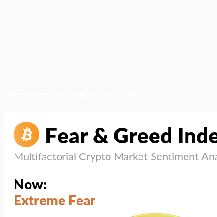
สภาวะตลาด (ความกลัว vs ความโลภ)