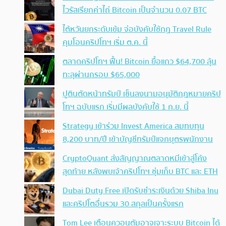
ไวรัสเรียกค่าไถ่ Bitcoin เป็นจำนวน 0.07 BTC
ไต้หวันยกระดับเข้ม จ่อบังคับใช้กฏ Travel Rule
คุมโอนคริปโทฯ เริ่ม ต.ค. นี้
ตลาดคริปโทฯ ฟื้น! Bitcoin ยื้อแถว $64,700 ลุ้น
ทะลุผ่านกรอบ $65,000
ปูตินตัดหน้าทรัมป์ เซ็นลงนามอนุมัติกฎหมายคริป
โทฯ ฉบับแรก เริ่มมีผลบังคับใช้ 1 ก.ย. นี้
Strategy เข้าร่วม Invest America สมทบทุน
8,200 บาท/ปี เข้าบัญชีทรัมป์แจกบุตรพนักงาน
CryptoQuant ส่งสัญญาณตลาดหมีเข้าสู่โค้ง
สุดท้าย หลังพบเจ้าคริปโทฯ ซุ่มเก็บ BTC และ ETH
Dubai Duty Free เปิดรับชำระเงินด้วย Shiba Inu
และคริปโตอื่นรวม 30 สกุลเป็นครั้งแรก
Tom Lee เตือนควอนตัมอาจเจาะระบบ Bitcoin ได้