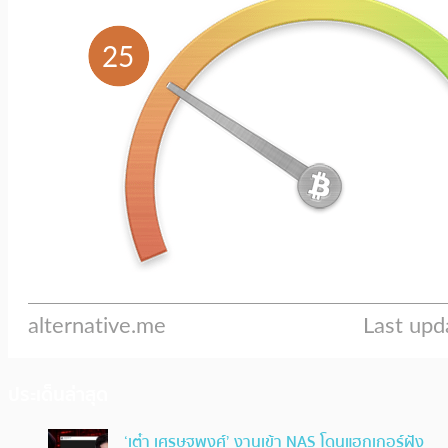
ประเด็นล่าสุด
‘เต๋า เศรษฐพงศ์’ งานเข้า NAS โดนแฮกเกอร์ฝัง