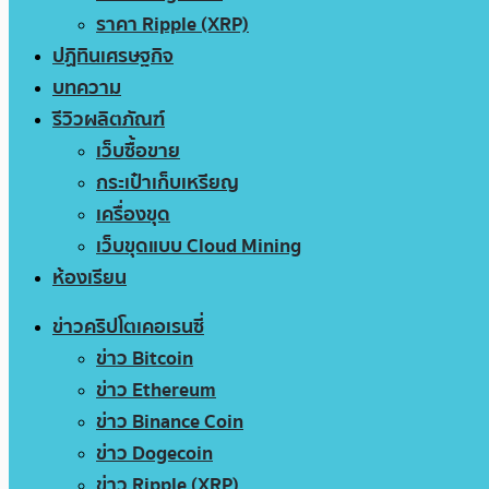
ราคา Ripple (XRP)
ปฏิทินเศรษฐกิจ
บทความ
รีวิวผลิตภัณฑ์
เว็บซื้อขาย
กระเป๋าเก็บเหรียญ
เครื่องขุด
เว็บขุดแบบ Cloud Mining
ห้องเรียน
ข่าวคริปโตเคอเรนซี่
ข่าว Bitcoin
ข่าว Ethereum
ข่าว Binance Coin
ข่าว Dogecoin
ข่าว Ripple (XRP)