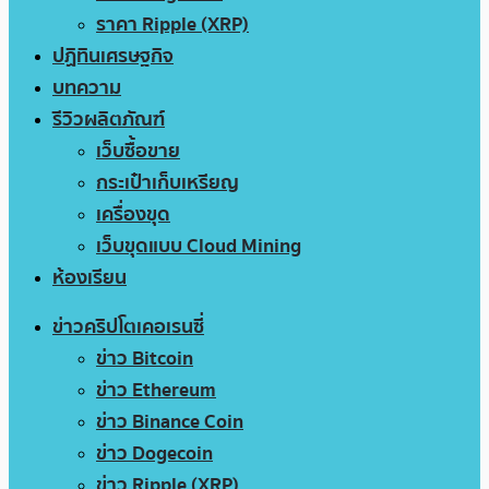
ราคา Ripple (XRP)
ปฏิทินเศรษฐกิจ
บทความ
รีวิวผลิตภัณฑ์
เว็บซื้อขาย
กระเป๋าเก็บเหรียญ
เครื่องขุด
เว็บขุดแบบ Cloud Mining
ห้องเรียน
ข่าวคริปโตเคอเรนซี่
ข่าว Bitcoin
ข่าว Ethereum
ข่าว Binance Coin
ข่าว Dogecoin
ข่าว Ripple (XRP)