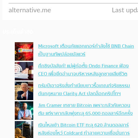
ประเด็นล่าสุด
Microsoft เตือนภัยแฮกเกอร์กำลังใช้ BNB Chain
เป็นฐานทัพปล่อยมัลแวร์
ศึกชิงบัลลังก์! แม่ผู้ก่อตั้ง Ondo Finance ฟ้อง
CEO เพื่อยึดอำนาจบริหารหลังลูกชายเสียชีวิต
ทรัมป์เอาจริง สั่งทำเนียบขาวรื้อเกณฑ์จริยธรรม
ดันกฎหมาย Clarity Act ปลดล็อกคริปโทฯ
Jim Cramer เทขาย Bitcoin เพราะกลัวภัยควอน
ตัม แต่ราคากลับพุ่งทะลุ 65,000 ดอลลาร์อีกครั้ง
เงินไหลเข้า Bitcoin ETF ทะลุ 620 ล้านดอลลาร์
หลังช่องโหว่ Coldcard ทำลายความเชื่อมั่นการ