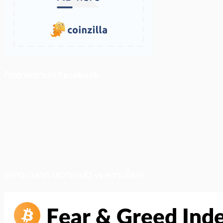
ติดตามเราบน Facebook
สภาวะตลาด (ความกลัว vs ความโลภ)