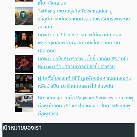
เก็บเหรียญเอง
Tether รุกขยายธุรกิจ Tokenization สู่
ซาอุดีอาระเบียประเดิมด้วยอสังหาริมทรัพย์ระดับ
สถาบัน
นักพัฒนา Bitcoin สารภาพไม่กล้าถือครอง
เหรียญเยอะเพราะกลัวความเสี่ยงด้านความ
ปลอดภัย
นักพัฒนาใช้ AI ตรวจพบบั๊กขั้นวิกฤต 85 จุดใน
Bitcoin เตือนสถานการณ์เข้าขั้นเลวร้าย
ผู้ก่อตั้งโปรเจกต์ NFT ถูกฟ้องข้อหาหลอกลงทุน
หลังนำเงิน 10 ล้านดอลลาร์ไปเล่นพนัน
Broadridge จับมือ Payward Services เปิดทางผู้
ถือหุ้นโทเคน xStocksโหวตลงมติในการประชุมผู้
ถือหุ้นจริง
เป้าหมายของเรา