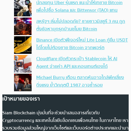
นักลงทุน Uber รุ่นแรก แนะนำให้เทขาย Bitcoin
เพื่อไปซื้อ Solana และ Bittensor (TAO) แทน
สหรัฐฯ เริ่มไม่ปลอดภัย? ชายชาวมิสซูรี 3 คน ถูก
ตั้งข้อหาบุกรุกบ้านขโมย Bitcoin
Binance เปิดตัวฟีเจอร์ใหม่ Lite Loan กู้ยืม USDT
ได้โดยไม่ต้องขาย Bitcoin จากพอร์ต
Cloudflare เปิดตัวกระเป๋า Stablecoin ให้ AI
Agent จ่ายค่า API และคอนเทนต์เองได้
Michael Burry เตือน ตลาดหุ้นอาจใกล้พีคเสี่ยง
ดิ่งแรง ย้ำวิกฤตปี 1987 อาจซ้ำรอย
เป้าหมายของเรา
Siam Blockchain มุ่งมั่นที่จะช่วยนำเสนอสารเกี่ยวกับ
Cryptocurrency และเทคโนโลยีบล็อกเชนเพื่อคนไทย ในภาษาไทย เรา
รวบรวมข้อมูลส่วนใหญ่จากเว็บไซต์และเว็บบอร์ดต่างประเทศและนำมา