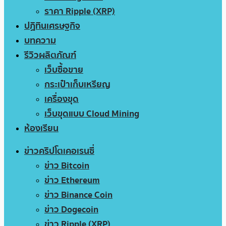
ราคา Ripple (XRP)
ปฏิทินเศรษฐกิจ
บทความ
รีวิวผลิตภัณฑ์
เว็บซื้อขาย
กระเป๋าเก็บเหรียญ
เครื่องขุด
เว็บขุดแบบ Cloud Mining
ห้องเรียน
ข่าวคริปโตเคอเรนซี่
ข่าว Bitcoin
ข่าว Ethereum
ข่าว Binance Coin
ข่าว Dogecoin
ข่าว Ripple (XRP)