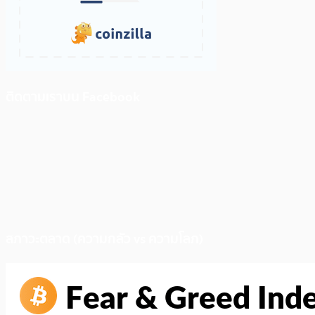
ติดตามเราบน Facebook
สภาวะตลาด (ความกลัว vs ความโลภ)