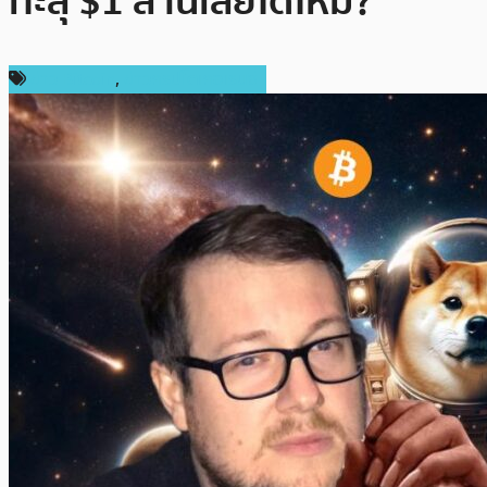
ทะลุ $1 ล้านเลยได้ไหม?
ข่าว Bitcoin
,
ข่าวคริปโตเคอเรนซี่