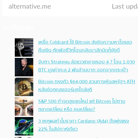
ประเด็นล่าสุด
เหยื่อ Coldcard ใช้ Bitcoin ส่งข้อความหาโจรขอ
คืนเงิน ตัดพ้อชีวิตโอนกลับมาสักนิดก็ยังดี
จับตา Strategy ส่อแววเทขายรอบ 4 ? โอน 1,030
BTC มูลค่าทะลุ 2 พันล้านบาท ออกจากกระเป๋า
Bitcoin ทรงตัว $64,000 สวนทางหุ้นสหรัฐฯ ATH
หลังข้อตกลงฮอร์มุซใกล้ยุติ
S&P 500 ทำจุดสูงสุดใหม่ แต่ Bitcoin ไม่ตาม
ตลาดเปลี่ยน หรือ คนเปลี่ยน?
3 เหตุผลทำไมราคา Cardano (Ada) ถึงพุ่งแรง
22% ในสัปดาห์เดียว