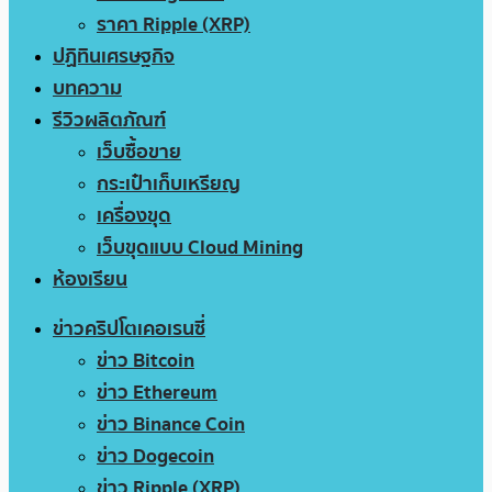
ราคา Ripple (XRP)
ปฏิทินเศรษฐกิจ
บทความ
รีวิวผลิตภัณฑ์
เว็บซื้อขาย
กระเป๋าเก็บเหรียญ
เครื่องขุด
เว็บขุดแบบ Cloud Mining
ห้องเรียน
ข่าวคริปโตเคอเรนซี่
ข่าว Bitcoin
ข่าว Ethereum
ข่าว Binance Coin
ข่าว Dogecoin
ข่าว Ripple (XRP)