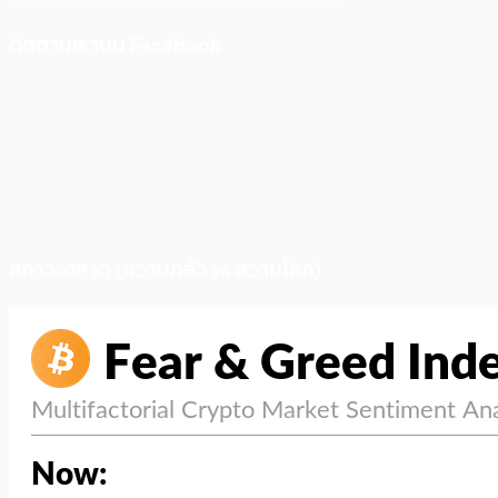
ติดตามเราบน Facebook
สภาวะตลาด (ความกลัว vs ความโลภ)