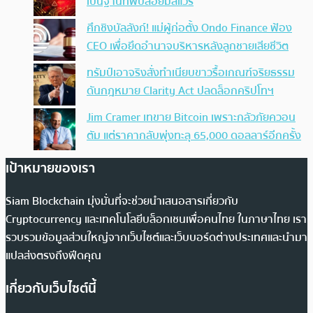
เป็นฐานทัพปล่อยมัลแวร์
ศึกชิงบัลลังก์! แม่ผู้ก่อตั้ง Ondo Finance ฟ้อง
CEO เพื่อยึดอำนาจบริหารหลังลูกชายเสียชีวิต
ทรัมป์เอาจริง สั่งทำเนียบขาวรื้อเกณฑ์จริยธรรม
ดันกฎหมาย Clarity Act ปลดล็อกคริปโทฯ
Jim Cramer เทขาย Bitcoin เพราะกลัวภัยควอน
ตัม แต่ราคากลับพุ่งทะลุ 65,000 ดอลลาร์อีกครั้ง
เป้าหมายของเรา
Siam Blockchain มุ่งมั่นที่จะช่วยนำเสนอสารเกี่ยวกับ
Cryptocurrency และเทคโนโลยีบล็อกเชนเพื่อคนไทย ในภาษาไทย เรา
รวบรวมข้อมูลส่วนใหญ่จากเว็บไซต์และเว็บบอร์ดต่างประเทศและนำมา
แปลส่งตรงถึงฟีดคุณ
เกี่ยวกับเว็บไซต์นี้