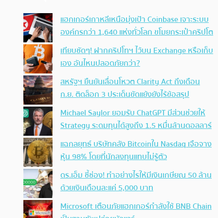
แฮกเกอร์เกาหลีเหนือมุ่งเป้า Coinbase เจาะระบบ
องค์กรกว่า 1,640 แห่งทั่วโลก ขโมยกระเป๋าคริปโต
เทียบชัดๆ! ฝากคริปโทฯ ไว้บน Exchange หรือเก็บ
เอง อันไหนปลอดภัยกว่า?
สหรัฐฯ ยืนยันเลื่อนโหวต Clarity Act ถึงเดือน
ก.ย. ติดล็อก 3 ประเด็นขัดแย้งยังไร้ข้อสรุป
Michael Saylor ยอมรับ ChatGPT มีส่วนช่วยให้
Strategy ระดมทุนได้สูงถึง 1.5 หมื่นล้านดอลลาร์
แฉกลยุทธ์ บริษัทคลัง Bitcoinใน Nasdaq เจือจาง
หุ้น 98% โดยที่นักลงทุนแทบไม่รู้ตัว
ดร.เอ็ม ชี้ช่อง! ทำอย่างไรให้มีเงินเกษียณ 50 ล้าน
ด้วยเงินเดือนละแค่ 5,000 บาท
Microsoft เตือนภัยแฮกเกอร์กำลังใช้ BNB Chain