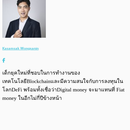
Kasamsak Wongsanin
เด็กยุคใหม่ที่ชอบในการทำงานของ
เทคโนโลยีBlockchainและมีความสนใจกับการลงทุนใน
โลกDeFi พร้อมทั้งเชื่อว่าDigital money จะมาแทนที่ Fiat
money ในอีกไม่กี่ปีข้างหน้า