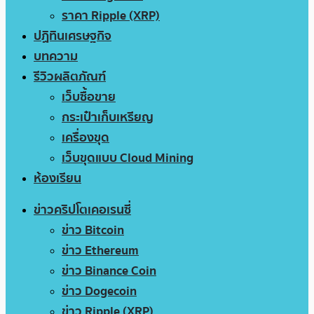
ราคา Ripple (XRP)
ปฏิทินเศรษฐกิจ
บทความ
รีวิวผลิตภัณฑ์
เว็บซื้อขาย
กระเป๋าเก็บเหรียญ
เครื่องขุด
เว็บขุดแบบ Cloud Mining
ห้องเรียน
ข่าวคริปโตเคอเรนซี่
ข่าว Bitcoin
ข่าว Ethereum
ข่าว Binance Coin
ข่าว Dogecoin
ข่าว Ripple (XRP)