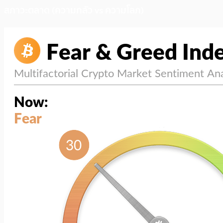
สภาวะตลาด (ความกลัว vs ความโลภ)