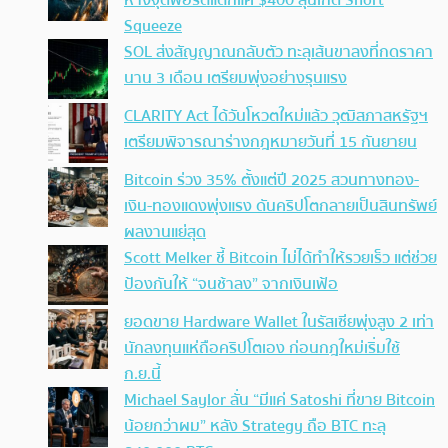
ห่างจุดพอร์ตแตกแค่ $400 ลุ้นเกิด Short
Squeeze
SOL ส่งสัญญาณกลับตัว ทะลุเส้นขาลงที่กดราคา
นาน 3 เดือน เตรียมพุ่งอย่างรุนแรง
CLARITY Act ได้วันโหวตใหม่แล้ว วุฒิสภาสหรัฐฯ
เตรียมพิจารณาร่างกฎหมายวันที่ 15 กันยายน
Bitcoin ร่วง 35% ตั้งแต่ปี 2025 สวนทางทอง-
เงิน-ทองแดงพุ่งแรง ดันคริปโตกลายเป็นสินทรัพย์
ผลงานแย่สุด
Scott Melker ชี้ Bitcoin ไม่ได้ทำให้รวยเร็ว แต่ช่วย
ป้องกันให้ “จนช้าลง” จากเงินเฟ้อ
ยอดขาย Hardware Wallet ในรัสเซียพุ่งสูง 2 เท่า
นักลงทุนแห่ถือคริปโตเอง ก่อนกฎใหม่เริ่มใช้
ก.ย.นี้
Michael Saylor ลั่น “มีแค่ Satoshi ที่ขาย Bitcoin
น้อยกว่าผม” หลัง Strategy ถือ BTC ทะลุ