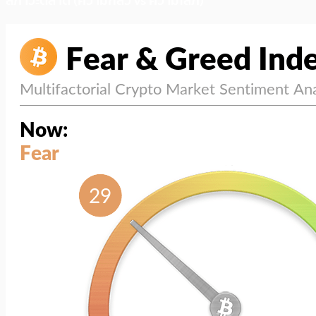
สภาวะตลาด (ความกลัว vs ความโลภ)