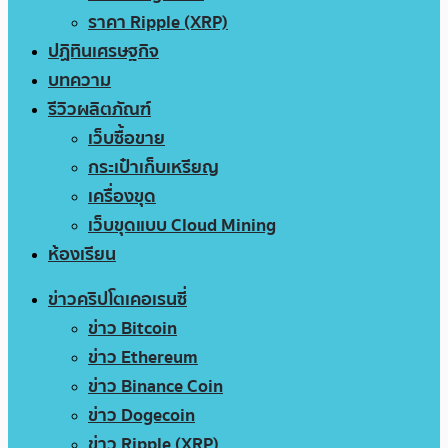
ราคา Ripple (XRP)
ปฏิทินเศรษฐกิจ
บทความ
รีวิวผลิตภัณฑ์
เว็บซื้อขาย
กระเป๋าเก็บเหรียญ
เครื่องขุด
เว็บขุดแบบ Cloud Mining
ห้องเรียน
ข่าวคริปโตเคอเรนซี่
ข่าว Bitcoin
ข่าว Ethereum
ข่าว Binance Coin
ข่าว Dogecoin
ข่าว Ripple (XRP)