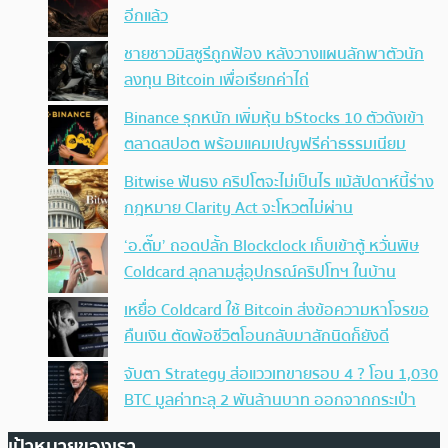
อีกแล้ว
ชายชาวมิสซูรีถูกฟ้อง หลังวางแผนลักพาตัวนัก
ลงทุน Bitcoin เพื่อเรียกค่าไถ่
Binance รุกหนัก เพิ่มหุ้น bStocks 10 ตัวดังเข้า
ตลาดสปอต พร้อมแคมเปญฟรีค่าธรรมเนียม
Bitwise ฟันธง คริปโตจะไม่เป็นไร แม้สัปดาห์นี้ร่าง
กฎหมาย Clarity Act จะโหวตไม่ผ่าน
‘อ.ตั๊ม’ ถอดปลั้ก Blockclock เก็บเข้าตู้ หวั่นพิษ
Coldcard ลุกลามสู่อุปกรณ์คริปโทฯ ในบ้าน
เหยื่อ Coldcard ใช้ Bitcoin ส่งข้อความหาโจรขอ
คืนเงิน ตัดพ้อชีวิตโอนกลับมาสักนิดก็ยังดี
จับตา Strategy ส่อแววเทขายรอบ 4 ? โอน 1,030
BTC มูลค่าทะลุ 2 พันล้านบาท ออกจากกระเป๋า
เป้าหมายของเรา