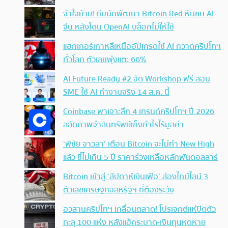
จำใจย้าย! ทีมนักพัฒนา Bitcoin Red หันซบ AI
จีน หลังโดน OpenAI บล็อกไม่ให้ใช้
แฮกเกอร์เกาหลีเหนืออัปเกรดใช้ AI กวาดคริปโทฯ
ทั่วโลก ตัวเลขพุ่งแตะ 66%
AI Future Ready #2 จัด Workshop ฟรี สอน
SME ใช้ AI ทำงานจริง 14 ส.ค. นี้
Coinbase พาเจาะลึก 4 เทรนด์คริปโทฯ ปี 2026
สลัดภาพจำสินทรัพย์เก็งกำไรไร้มูลค่า
‘พิชัย จาวลา’ เตือน Bitcoin จะไม่ทำ New High
แล้ว ชี้ไม่เกิน 5 ปี ราคาร่วงเหลือหลักพันดอลลาร์
Bitcoin เข้าสู่ ‘สัปดาห์เงินเฟ้อ’ ส่องไทม์ไลน์ 3
ตัวเลขเศรษฐกิจสหรัฐฯ ที่ต้องระวัง
อวสานคริปโทฯ เกลื่อนตลาด! โปรเจกต์แห่ปิดตัว
ทะลุ 100 แห่ง หลังแฮ็กระบาด-เงินทุนหดหาย