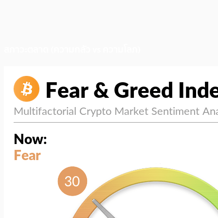
สภาวะตลาด (ความกลัว vs ความโลภ)