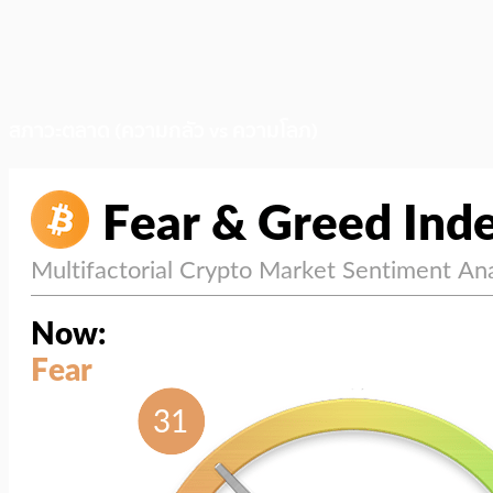
สภาวะตลาด (ความกลัว vs ความโลภ)