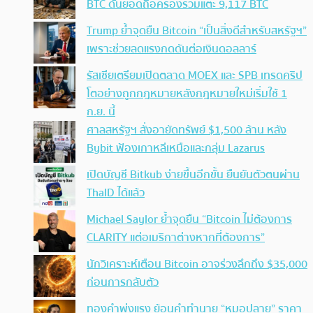
BTC ดันยอดถือครองรวมแตะ 9,117 BTC
Trump ย้ำจุดยืน Bitcoin “เป็นสิ่งดีสำหรับสหรัฐฯ”
เพราะช่วยลดแรงกดดันต่อเงินดอลลาร์
รัสเซียเตรียมเปิดตลาด MOEX และ SPB เทรดคริป
โตอย่างถูกกฎหมายหลังกฎหมายใหม่เริ่มใช้ 1
ก.ย. นี้
ศาลสหรัฐฯ สั่งอายัดทรัพย์ $1,500 ล้าน หลัง
Bybit ฟ้องเกาหลีเหนือและกลุ่ม Lazarus
เปิดบัญชี Bitkub ง่ายขึ้นอีกขั้น ยืนยันตัวตนผ่าน
ThaID ได้แล้ว
Michael Saylor ย้ำจุดยืน “Bitcoin ไม่ต้องการ
CLARITY แต่อเมริกาต่างหากที่ต้องการ”
นักวิเคราะห์เตือน Bitcoin อาจร่วงลึกถึง $35,000
ก่อนการกลับตัว
ทองคำพุ่งแรง ย้อนคำทำนาย “หมอปลาย” ราคา