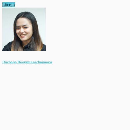
bitcoin
Unchana Boonweerachaimana