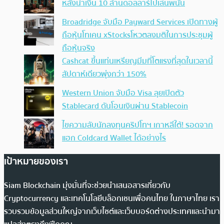
หลังนำเงิน 10 ล้านดอลลาร์ไปเล่นพนัน
Broadridge จับมือ Payward Services เปิดทางผู้
ถือหุ้นโทเคน xStocksโหวตลงมติในการประชุมผู้
ถือหุ้นจริง
Cashcat ขึ้นแท่นเหรียญมีมที่โตแรงที่สุดในเวลานี้
สัปดาห์เดียวพุ่งกว่า 150%
Western Union จับมือ Visa ลุยเปิดตัว
Stablecard ดันโอนเงินผ่าน Stablecoin
ไขความลับนักลงทุนคริปโทฯ เกาหลีใต้! รอดจาก
แฮก Coldcard Wallet ได้อย่างไร
เป้าหมายของเรา
Siam Blockchain มุ่งมั่นที่จะช่วยนำเสนอสารเกี่ยวกับ
Cryptocurrency และเทคโนโลยีบล็อกเชนเพื่อคนไทย ในภาษาไทย เรา
รวบรวมข้อมูลส่วนใหญ่จากเว็บไซต์และเว็บบอร์ดต่างประเทศและนำมา