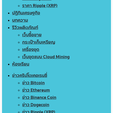
ราคา Ripple (XRP)
ปฏิทินเศรษฐกิจ
บทความ
รีวิวผลิตภัณฑ์
เว็บซื้อขาย
กระเป๋าเก็บเหรียญ
เครื่องขุด
เว็บขุดแบบ Cloud Mining
ห้องเรียน
ข่าวคริปโตเคอเรนซี่
ข่าว Bitcoin
ข่าว Ethereum
ข่าว Binance Coin
ข่าว Dogecoin
ข่าว Ripple (XRP)