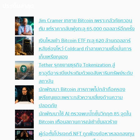
ประเด็นล่าสุด
Jim Cramer เทขาย Bitcoin เพราะกลัวภัยควอน
ตัม แต่ราคากลับพุ่งทะลุ 65,000 ดอลลาร์อีกครั้ง
เงินไหลเข้า Bitcoin ETF ทะลุ 620 ล้านดอลลาร์
หลังช่องโหว่ Coldcard ทำลายความเชื่อมั่นการ
เก็บเหรียญเอง
Tether รุกขยายธุรกิจ Tokenization สู่
ซาอุดีอาระเบียประเดิมด้วยอสังหาริมทรัพย์ระดับ
สถาบัน
นักพัฒนา Bitcoin สารภาพไม่กล้าถือครอง
เหรียญเยอะเพราะกลัวความเสี่ยงด้านความ
ปลอดภัย
นักพัฒนาใช้ AI ตรวจพบบั๊กขั้นวิกฤต 85 จุดใน
Bitcoin เตือนสถานการณ์เข้าขั้นเลวร้าย
ผู้ก่อตั้งโปรเจกต์ NFT ถูกฟ้องข้อหาหลอกลงทุน