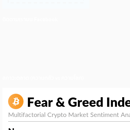
ติดตามเราบน Facebook
สภาวะตลาด (ความกลัว vs ความโลภ)