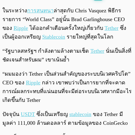
พร้อมเล่น
0:00
/
0:00
ในระหว่าง
การสนทนา
ล่าสุดกับ Chris Vasquez พิธีกร
รายการ “World Class” อยู่นั้น Brad Garlinghouse CEO
ของ
Ripple
ได้ออกคำเตือนครั้งใหญ่เกี่ยวกับ
Tether
ซึ่ง
เป็นผู้ออกเหรียญ
Stablecoin
รายใหญ่ที่สุดในโลก
“รัฐบาลสหรัฐฯ กำลังตามล้างตามเช็ด
Tether
นั่นเป็นสิ่งที่
ชัดเจนสำหรับผม” เขาเน้นย้ำ
“ผมมองว่า Tether เป็นส่วนสำคัญของระบบนิเวศคริปโต”
CEO ของ
Ripple
กล่าว เขาพบว่าเป็นการยากที่จะคาด
การณ์ผลกระทบที่แน่นอนที่จะมีต่อระบบนิเวศหากมีอะไร
เกิดขึ้นกับ Tether
ปัจจุบัน
USDT
ซึ่งเป็นเหรียญ
stablecoin
ของ Tether มี
มูลค่า 111,000 ล้านดอลลาร์ ตามข้อมูลของ CoinGecko