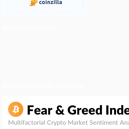
ติดตามเราบน Facebook
สภาวะตลาด (ความกลัว vs ความโลภ)