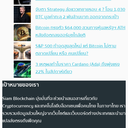
จับตา Strategy ส่อแววเทขายรอบ 4 ? โอน 1,030
BTC มูลค่าทะลุ 2 พันล้านบาท ออกจากกระเป๋า
Bitcoin ทรงตัว $64,000 สวนทางหุ้นสหรัฐฯ ATH
หลังข้อตกลงฮอร์มุซใกล้ยุติ
S&P 500 ทำจุดสูงสุดใหม่ แต่ Bitcoin ไม่ตาม
ตลาดเปลี่ยน หรือ คนเปลี่ยน?
3 เหตุผลทำไมราคา Cardano (Ada) ถึงพุ่งแรง
22% ในสัปดาห์เดียว
เป้าหมายของเรา
Siam Blockchain มุ่งมั่นที่จะช่วยนำเสนอสารเกี่ยวกับ
Cryptocurrency และเทคโนโลยีบล็อกเชนเพื่อคนไทย ในภาษาไทย เรา
รวบรวมข้อมูลส่วนใหญ่จากเว็บไซต์และเว็บบอร์ดต่างประเทศและนำมา
แปลส่งตรงถึงฟีดคุณ