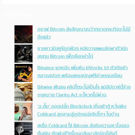
ประเด็นล่าสุด
กราฟ Bitcoin ส่งสัญญาณว่าตลาดกระทิงจะไม่มี
อีกแล้ว
ชายชาวมิสซูรีถูกฟ้อง หลังวางแผนลักพาตัวนัก
ลงทุน Bitcoin เพื่อเรียกค่าไถ่
Binance รุกหนัก เพิ่มหุ้น bStocks 10 ตัวดังเข้า
ตลาดสปอต พร้อมแคมเปญฟรีค่าธรรมเนียม
Bitwise ฟันธง คริปโตจะไม่เป็นไร แม้สัปดาห์นี้ร่าง
กฎหมาย Clarity Act จะโหวตไม่ผ่าน
‘อ.ตั๊ม’ ถอดปลั้ก Blockclock เก็บเข้าตู้ หวั่นพิษ
Coldcard ลุกลามสู่อุปกรณ์คริปโทฯ ในบ้าน
เหยื่อ Coldcard ใช้ Bitcoin ส่งข้อความหาโจรขอ
คืนเงิน ตัดพ้อชีวิตโอนกลับมาสักนิดก็ยังดี