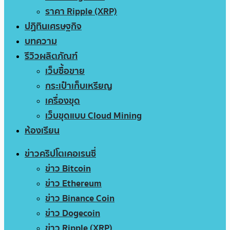
ราคา Ripple (XRP)
ปฏิทินเศรษฐกิจ
บทความ
รีวิวผลิตภัณฑ์
เว็บซื้อขาย
กระเป๋าเก็บเหรียญ
เครื่องขุด
เว็บขุดแบบ Cloud Mining
ห้องเรียน
ข่าวคริปโตเคอเรนซี่
ข่าว Bitcoin
ข่าว Ethereum
ข่าว Binance Coin
ข่าว Dogecoin
ข่าว Ripple (XRP)