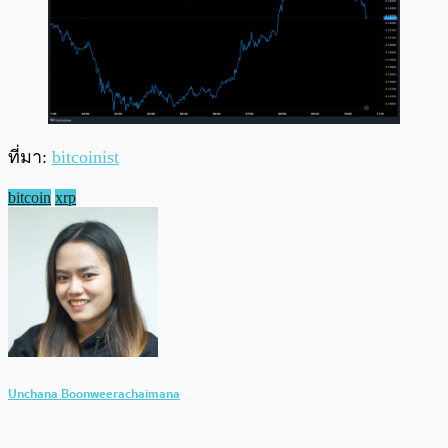
ที่มา:
bitcoinist
bitcoin
xrp
Unchana Boonweerachaimana