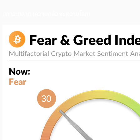
สภาวะตลาด (ความกลัว vs ความโลภ)