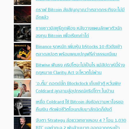
กราฟ Bitcoin ส่งสัญญาณว่าตลาดกระทิงจะไม่มี
อีกแล้ว
ชายชาวมิสซูรีถูกฟ้อง หลังวางแผนลักพาตัวนัก
ลงทุน Bitcoin เพื่อเรียกค่าไถ่
Binance รุกหนัก เพิ่มหุ้น bStocks 10 ตัวดังเข้า
ตลาดสปอต พร้อมแคมเปญฟรีค่าธรรมเนียม
Bitwise ฟันธง คริปโตจะไม่เป็นไร แม้สัปดาห์นี้ร่าง
กฎหมาย Clarity Act จะโหวตไม่ผ่าน
‘อ.ตั๊ม’ ถอดปลั้ก Blockclock เก็บเข้าตู้ หวั่นพิษ
Coldcard ลุกลามสู่อุปกรณ์คริปโทฯ ในบ้าน
เหยื่อ Coldcard ใช้ Bitcoin ส่งข้อความหาโจรขอ
คืนเงิน ตัดพ้อชีวิตโอนกลับมาสักนิดก็ยังดี
จับตา Strategy ส่อแววเทขายรอบ 4 ? โอน 1,030
BTC มูลค่าทะลุ 2 พันล้านบาท ออกจากกระเป๋า