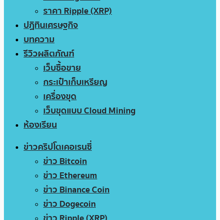
ราคา Ripple (XRP)
ปฏิทินเศรษฐกิจ
บทความ
รีวิวผลิตภัณฑ์
เว็บซื้อขาย
กระเป๋าเก็บเหรียญ
เครื่องขุด
เว็บขุดแบบ Cloud Mining
ห้องเรียน
ข่าวคริปโตเคอเรนซี่
ข่าว Bitcoin
ข่าว Ethereum
ข่าว Binance Coin
ข่าว Dogecoin
ข่าว Ripple (XRP)