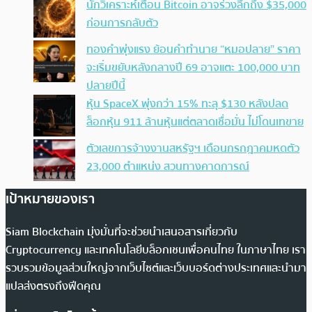
นักวิเคราะห์เตือน Bitcoin อาจร่วงลึกถึง $35,000
ก่อนการกลับตัว
ทองคำพุ่งแรง ย้อนคำทำนาย “หมอปลาย” ราคา
จะเริ่มขยับหลังกลางปี 69 อาจแตะ 100,000 บาท
ปลายปีนี้
หุ้น SpaceX พุ่งกว่า 15% ทะลุ $130 หลังปลด
ล็อกหุ้น 911 ล้านหุ้นแต่ตลาดเชื่อมั่น ไม่โดนเทขาย
ตัวเลขการจ้างงานสหรัฐฯ เดือนกรกฎาคมหดตัว
23,000 ตำแหน่ง สวนทางคาดการณ์
เป้าหมายของเรา
Siam Blockchain มุ่งมั่นที่จะช่วยนำเสนอสารเกี่ยวกับ
Cryptocurrency และเทคโนโลยีบล็อกเชนเพื่อคนไทย ในภาษาไทย เรา
รวบรวมข้อมูลส่วนใหญ่จากเว็บไซต์และเว็บบอร์ดต่างประเทศและนำมา
แปลส่งตรงถึงฟีดคุณ