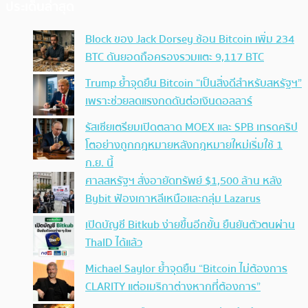
ประเด็นล่าสุด
Block ของ Jack Dorsey ช้อน Bitcoin เพิ่ม 234
BTC ดันยอดถือครองรวมแตะ 9,117 BTC
Trump ย้ำจุดยืน Bitcoin “เป็นสิ่งดีสำหรับสหรัฐฯ”
เพราะช่วยลดแรงกดดันต่อเงินดอลลาร์
รัสเซียเตรียมเปิดตลาด MOEX และ SPB เทรดคริป
โตอย่างถูกกฎหมายหลังกฎหมายใหม่เริ่มใช้ 1
ก.ย. นี้
ศาลสหรัฐฯ สั่งอายัดทรัพย์ $1,500 ล้าน หลัง
Bybit ฟ้องเกาหลีเหนือและกลุ่ม Lazarus
เปิดบัญชี Bitkub ง่ายขึ้นอีกขั้น ยืนยันตัวตนผ่าน
ThaID ได้แล้ว
Michael Saylor ย้ำจุดยืน “Bitcoin ไม่ต้องการ
CLARITY แต่อเมริกาต่างหากที่ต้องการ”