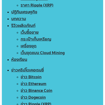
ราคา Ripple (XRP)
ปฏิทินเศรษฐกิจ
บทความ
รีวิวผลิตภัณฑ์
เว็บซื้อขาย
กระเป๋าเก็บเหรียญ
เครื่องขุด
เว็บขุดแบบ Cloud Mining
ห้องเรียน
ข่าวคริปโตเคอเรนซี่
ข่าว Bitcoin
ข่าว Ethereum
ข่าว Binance Coin
ข่าว Dogecoin
ข่าว Ripple (XRP)