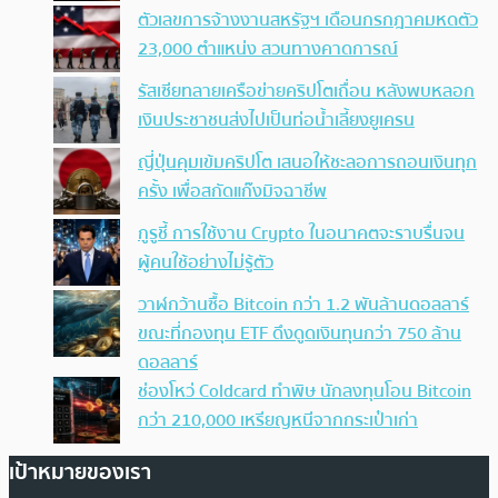
ตัวเลขการจ้างงานสหรัฐฯ เดือนกรกฎาคมหดตัว
23,000 ตำแหน่ง สวนทางคาดการณ์
รัสเซียทลายเครือข่ายคริปโตเถื่อน หลังพบหลอก
เงินประชาชนส่งไปเป็นท่อน้ำเลี้ยงยูเครน
ญี่ปุ่นคุมเข้มคริปโต เสนอให้ชะลอการถอนเงินทุก
ครั้ง เพื่อสกัดแก๊งมิจฉาชีพ
กูรูชี้ การใช้งาน Crypto ในอนาคตจะราบรื่นจน
ผู้คนใช้อย่างไม่รู้ตัว
วาฬกว้านซื้อ Bitcoin กว่า 1.2 พันล้านดอลลาร์
ขณะที่กองทุน ETF ดึงดูดเงินทุนกว่า 750 ล้าน
ดอลลาร์
ช่องโหว่ Coldcard ทำพิษ นักลงทุนโอน Bitcoin
กว่า 210,000 เหรียญหนีจากกระเป๋าเก่า
เป้าหมายของเรา