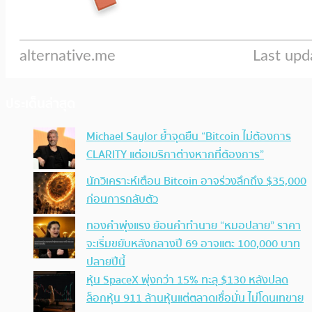
ประเด็นล่าสุด
Michael Saylor ย้ำจุดยืน “Bitcoin ไม่ต้องการ
CLARITY แต่อเมริกาต่างหากที่ต้องการ”
นักวิเคราะห์เตือน Bitcoin อาจร่วงลึกถึง $35,000
ก่อนการกลับตัว
ทองคำพุ่งแรง ย้อนคำทำนาย “หมอปลาย” ราคา
จะเริ่มขยับหลังกลางปี 69 อาจแตะ 100,000 บาท
ปลายปีนี้
หุ้น SpaceX พุ่งกว่า 15% ทะลุ $130 หลังปลด
ล็อกหุ้น 911 ล้านหุ้นแต่ตลาดเชื่อมั่น ไม่โดนเทขาย