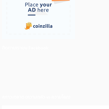
ติดตามเราบน Facebook
สภาวะตลาด (ความกลัว vs ความโลภ)