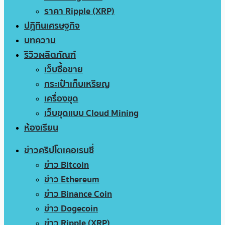
ราคา Ripple (XRP)
ปฏิทินเศรษฐกิจ
บทความ
รีวิวผลิตภัณฑ์
เว็บซื้อขาย
กระเป๋าเก็บเหรียญ
เครื่องขุด
เว็บขุดแบบ Cloud Mining
ห้องเรียน
ข่าวคริปโตเคอเรนซี่
ข่าว Bitcoin
ข่าว Ethereum
ข่าว Binance Coin
ข่าว Dogecoin
ข่าว Ripple (XRP)