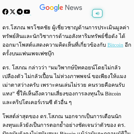
พร้อมเล่น
0:00
/
0:00
ดร.โสภณ พรโชคชัย ผู้เชี่ยวชาญด้านการประเมินมูลค่า
ทรัพย์สินและนักวิชาการด้านอสังหาริมทรัพย์ชื่อดัง ได้
ออกมาโพสต์แสดงความคิดเห็นที่เกี่ยวข้องกับ
Bitcoin
อีก
ครั้งบนแฟนเพจเฟซบุ๊ก
ดร. โสภณ กล่าวว่า “ผมวิพากษ์บิทคอยน์โดยไม่กลัว
เปลืองตัว ไม่กลัวเปื้อน ไม่ห่วงภาพพจน์ ขอเพียงให้แมง
เม่าตาสว่างครับ เพราะคนเล่นไม่รวย คนรวยคือคนรับ
แทง” ชี้ให้เห็นถึงความเสี่ยงของการลงทุนใน Bitcoin
และคริปโตเคอร์เรนซี ตัวอื่น ๆ
โพสต์ล่าสุดของ ดร.โสภณ นอกจากเป็นการเตือนนัก
ลงทุนแล้วยังเป็นการตอกย้ำอย่างชัดเจนว่าตัวของ ดร.
ปัจจุบันยังคงไม่สนับสนุน Bitcoin แม้ว่ามันจะถูกอนุมัติใน