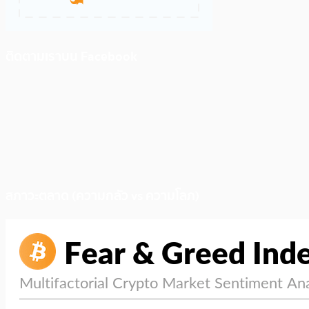
ติดตามเราบน Facebook
สภาวะตลาด (ความกลัว vs ความโลภ)