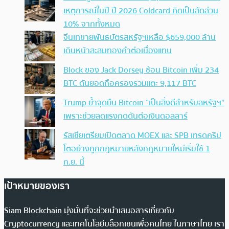
เหตุการณ์ในปี ปี 2026 Coldcard คิดเป็นสัดส่วน
10% จากทั้งหมด
จีนเทขายพันธบัตรสหรัฐฯเหลือ $659,000 ล้าน
เดินหน้าสะสมทองคำต่อเนื่องแทน
Block ของ Jack Dorsey ช้อน Bitcoin เพิ่ม 234
BTC ดันยอดถือครองรวมแตะ 9,117 BTC
Trump ย้ำจุดยืน Bitcoin “เป็นสิ่งดีสำหรับสหรัฐฯ”
เพราะช่วยลดแรงกดดันต่อเงินดอลลาร์
รัสเซียเตรียมเปิดตลาด MOEX และ SPB เทรดคริป
โตอย่างถูกกฎหมายหลังกฎหมายใหม่เริ่มใช้ 1
ก.ย. นี้
เป้าหมายของเรา
Siam Blockchain มุ่งมั่นที่จะช่วยนำเสนอสารเกี่ยวกับ
Cryptocurrency และเทคโนโลยีบล็อกเชนเพื่อคนไทย ในภาษาไทย เรา