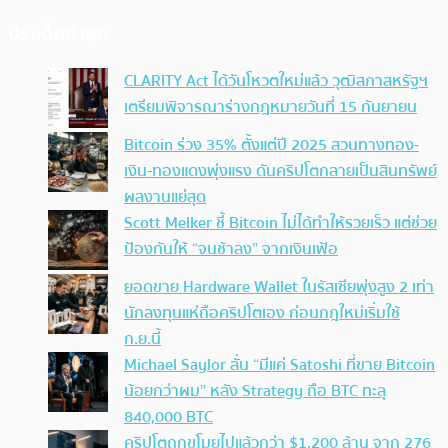
ประเด็นล่าสุด
CLARITY Act ได้วันโหวตใหม่แล้ว วุฒิสภาสหรัฐฯ
เตรียมพิจารณาร่างกฎหมายวันที่ 15 กันยายน
Bitcoin ร่วง 35% ตั้งแต่ปี 2025 สวนทางทอง-
เงิน-ทองแดงพุ่งแรง ดันคริปโตกลายเป็นสินทรัพย์
ผลงานแย่สุด
Scott Melker ชี้ Bitcoin ไม่ได้ทำให้รวยเร็ว แต่ช่วย
ป้องกันให้ “จนช้าลง” จากเงินเฟ้อ
ยอดขาย Hardware Wallet ในรัสเซียพุ่งสูง 2 เท่า
นักลงทุนแห่ถือคริปโตเอง ก่อนกฎใหม่เริ่มใช้
ก.ย.นี้
Michael Saylor ลั่น “มีแค่ Satoshi ที่ขาย Bitcoin
น้อยกว่าผม” หลัง Strategy ถือ BTC ทะลุ
840,000 BTC
คริปโตถูกขโมยไปแล้วกว่า $1,200 ล้าน จาก 276