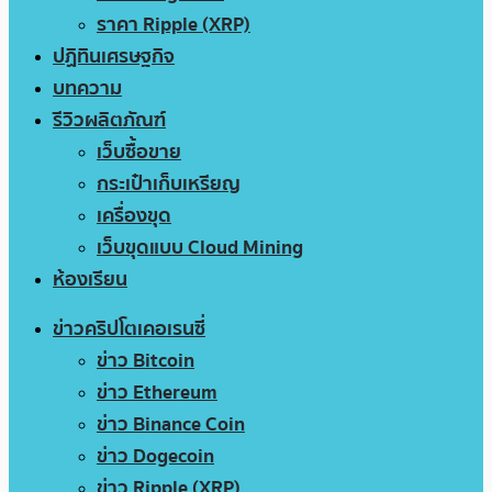
ราคา Ripple (XRP)
ปฏิทินเศรษฐกิจ
บทความ
รีวิวผลิตภัณฑ์
เว็บซื้อขาย
กระเป๋าเก็บเหรียญ
เครื่องขุด
เว็บขุดแบบ Cloud Mining
ห้องเรียน
ข่าวคริปโตเคอเรนซี่
ข่าว Bitcoin
ข่าว Ethereum
ข่าว Binance Coin
ข่าว Dogecoin
ข่าว Ripple (XRP)