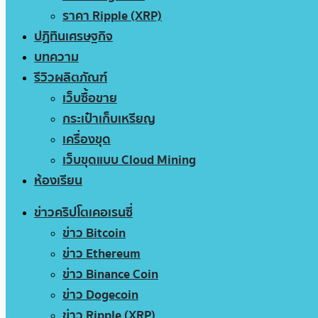
ราคา Ripple (XRP)
ปฏิทินเศรษฐกิจ
บทความ
รีวิวผลิตภัณฑ์
เว็บซื้อขาย
กระเป๋าเก็บเหรียญ
เครื่องขุด
เว็บขุดแบบ Cloud Mining
ห้องเรียน
ข่าวคริปโตเคอเรนซี่
ข่าว Bitcoin
ข่าว Ethereum
ข่าว Binance Coin
ข่าว Dogecoin
ข่าว Ripple (XRP)