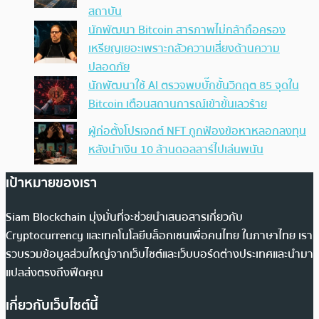
สถาบัน
นักพัฒนา Bitcoin สารภาพไม่กล้าถือครอง
เหรียญเยอะเพราะกลัวความเสี่ยงด้านความ
ปลอดภัย
นักพัฒนาใช้ AI ตรวจพบบั๊กขั้นวิกฤต 85 จุดใน
Bitcoin เตือนสถานการณ์เข้าขั้นเลวร้าย
ผู้ก่อตั้งโปรเจกต์ NFT ถูกฟ้องข้อหาหลอกลงทุน
หลังนำเงิน 10 ล้านดอลลาร์ไปเล่นพนัน
เป้าหมายของเรา
Siam Blockchain มุ่งมั่นที่จะช่วยนำเสนอสารเกี่ยวกับ
Cryptocurrency และเทคโนโลยีบล็อกเชนเพื่อคนไทย ในภาษาไทย เรา
รวบรวมข้อมูลส่วนใหญ่จากเว็บไซต์และเว็บบอร์ดต่างประเทศและนำมา
แปลส่งตรงถึงฟีดคุณ
เกี่ยวกับเว็บไซต์นี้