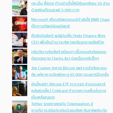
ดร.เอ็ม ชี้ช่อง! ทำอย่างไรให้มีเงินเกษียณ 50 ล้าน
ด้วยเงินเดือนละแค่ 5,000 บาท
Microsoft เตือนภัยแฮกเกอร์กำลังใช้ BNB Chain
เป็นฐานทัพปล่อยมัลแวร์
ศึกชิงบัลลังก์! แม่ผู้ก่อตั้ง Ondo Finance ฟ้อง
CEO เพื่อยึดอำนาจบริหารหลังลูกชายเสียชีวิต
ทรัมป์เอาจริง สั่งทำเนียบขาวรื้อเกณฑ์จริยธรรม
ดันกฎหมาย Clarity Act ปลดล็อกคริปโทฯ
Jim Cramer เทขาย Bitcoin เพราะกลัวภัยควอน
ตัม แต่ราคากลับพุ่งทะลุ 65,000 ดอลลาร์อีกครั้ง
เงินไหลเข้า Bitcoin ETF ทะลุ 620 ล้านดอลลาร์
หลังช่องโหว่ Coldcard ทำลายความเชื่อมั่นการ
เก็บเหรียญเอง
Tether รุกขยายธุรกิจ Tokenization สู่
ซาอุดีอาระเบียประเดิมด้วยอสังหาริมทรัพย์ระดับ