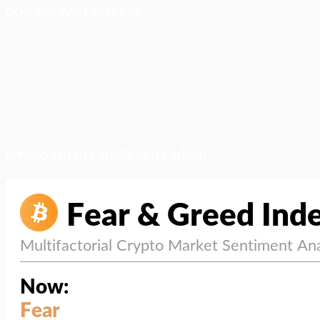
ติดตามเราบน Facebook
สภาวะตลาด (ความกลัว vs ความโลภ)