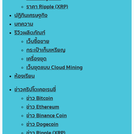
ราคา Ripple (XRP)
ปฏิทินเศรษฐกิจ
บทความ
รีวิวผลิตภัณฑ์
เว็บซื้อขาย
กระเป๋าเก็บเหรียญ
เครื่องขุด
เว็บขุดแบบ Cloud Mining
ห้องเรียน
ข่าวคริปโตเคอเรนซี่
ข่าว Bitcoin
ข่าว Ethereum
ข่าว Binance Coin
ข่าว Dogecoin
ข่าว Ripple (XRP)