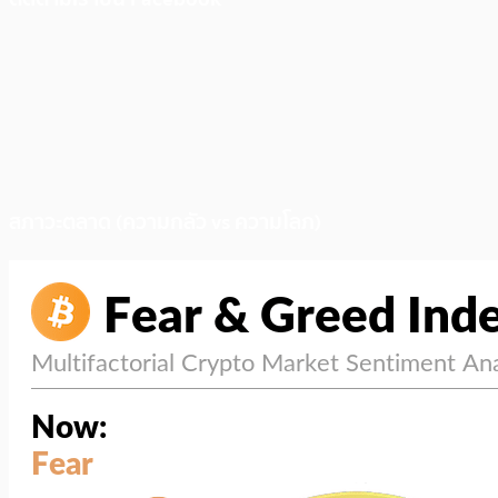
สภาวะตลาด (ความกลัว vs ความโลภ)