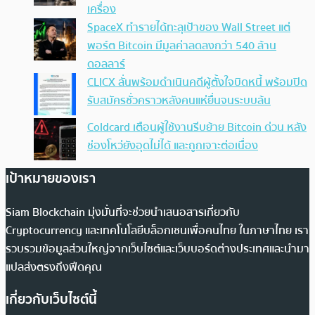
เครื่อง
SpaceX ทำรายได้ทะลุเป้าของ Wall Street แต่
พอร์ต Bitcoin มีมูลค่าลดลงกว่า 540 ล้าน
ดอลลาร์
CLICX ลั่นพร้อมดำเนินคดีผู้ตั้งใจบิดหนี้ พร้อมปิด
รับสมัครชั่วคราวหลังคนแห่ยื่นจนระบบล้น
Coldcard เตือนผู้ใช้งานรีบย้าย Bitcoin ด่วน หลัง
ช่องโหว่ยังอุดไม่ได้ และถูกเจาะต่อเนื่อง
เป้าหมายของเรา
Siam Blockchain มุ่งมั่นที่จะช่วยนำเสนอสารเกี่ยวกับ
Cryptocurrency และเทคโนโลยีบล็อกเชนเพื่อคนไทย ในภาษาไทย เรา
รวบรวมข้อมูลส่วนใหญ่จากเว็บไซต์และเว็บบอร์ดต่างประเทศและนำมา
แปลส่งตรงถึงฟีดคุณ
เกี่ยวกับเว็บไซต์นี้