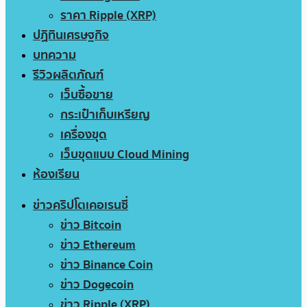
ราคา Ripple (XRP)
ปฏิทินเศรษฐกิจ
บทความ
รีวิวผลิตภัณฑ์
เว็บซื้อขาย
กระเป๋าเก็บเหรียญ
เครื่องขุด
เว็บขุดแบบ Cloud Mining
ห้องเรียน
ข่าวคริปโตเคอเรนซี่
ข่าว Bitcoin
ข่าว Ethereum
ข่าว Binance Coin
ข่าว Dogecoin
ข่าว Ripple (XRP)