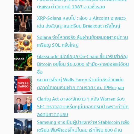
ดิ่งแรง ย้ำวิกฤตปี 1987 อาจซ้ำรอย
XRP-Solana หลบไป : ส่อง 3 Altcoins ฉายแวว
เด่น ส่งสัญญาณเตรียม Breakout ครั้งใหญ่
Solana จ่อโหวตจริง ลุ้นผ่านข้อเสนอเผาอุปทาน
เหรียญ SOL ครั้งใหญ่
Glassnode เปิดข้อมูล On-Chain ชี้แนวรับสำคัญ
Bitcoin อยู่โซน $63,000 เจ้ามือ-รายย่อยแห่ช้อน
ซื้อ
ธนาคารใหญ่ Wells Fargo ร่วมศึกชิงส่วนแบ่ง
ตลาดโทเคนเงินฝาก ตามรอย Citi, JPMorgan
Clarity Act อาจชะงักยาว ๆ หลัง Warren ร้อง
SEC ตรวจสอบเหรียญมีมของทรัมป์ เพราะทำนัก
ลงทุนขาดทุนยับ
Samsung อาจเป็นผู้นำแจกจ่าย Stablecoin หลัง
เตรียมเพิ่มฟีเจอร์ใหม่ในสมาร์ทโฟน 800 ล้าน