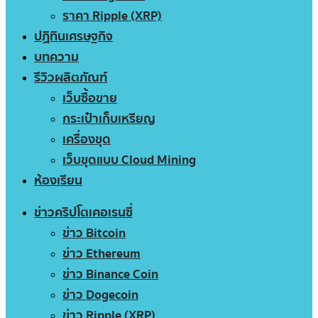
ราคา Ripple (XRP)
ปฏิทินเศรษฐกิจ
บทความ
รีวิวผลิตภัณฑ์
เว็บซื้อขาย
กระเป๋าเก็บเหรียญ
เครื่องขุด
เว็บขุดแบบ Cloud Mining
ห้องเรียน
ข่าวคริปโตเคอเรนซี่
ข่าว Bitcoin
ข่าว Ethereum
ข่าว Binance Coin
ข่าว Dogecoin
ข่าว Ripple (XRP)