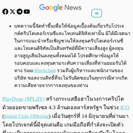
พร้อมเล่น
0:00
/
0:00
บทความนี้จัดทำขึ้นเพื่อให้ข้อมูลเบื้องต้นเกี่ยวกับโปรเจ
กต์คริปโตเคอร์เรนซีและโทเคนดิจิทัลเท่านั้น มิได้มีเจตนา
ในการแนะนำหรือเชิญชวนให้ลงทุนคริปโตเคอร์เรนซี
และโทเคนดิจิทัลเป็นสินทรัพย์ที่มีความเสี่ยงสูง ผู้ลงทุน
อาจสูญเสียเงินลงทุนทั้งหมดได้ โปรดศึกษาข้อมูลให้
รอบคอบและลงทุนตามระดับความเสี่ยงที่ท่านยอมรับได้
ทาง Siam
Blockchain
รวมถึงผู้บริหารและพนักงานของ
บริษัท ขอสงวนสิทธิ์ที่จะไม่รับผิดชอบในทุกกรณีหากเกิด
ความเสียหายจากการลงทุนของท่าน
PlayDoge ($PLAY)
สร้างกระแสฮือฮาในวงการคริปโต
ด้วยยอดขายพรีเซล 4.3 ล้านดอลลาร์สหรัฐฯ ในช่วง
ICO
(
Initial Coin Offering
) เมื่อวันศุกร์ที่ 14 มิถุนายนที่ผ่านมา
โดยโปรเจกต์นี้มีจุดเด่นคือ เกมมือถือที่กำลังจะเปิดตัว