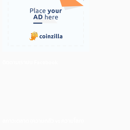
ติดตามเราบน Facebook
สภาวะตลาด (ความกลัว vs ความโลภ)