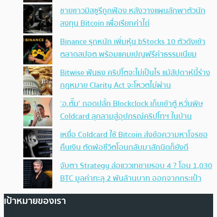
ชายชาวมิสซูรีถูกฟ้อง หลังวางแผนลักพาตัวนัก
ลงทุน Bitcoin เพื่อเรียกค่าไถ่
Binance รุกหนัก เพิ่มหุ้น bStocks 10 ตัวดังเข้า
ตลาดสปอต พร้อมแคมเปญฟรีค่าธรรมเนียม
Bitwise ฟันธง คริปโตจะไม่เป็นไร แม้สัปดาห์นี้ร่าง
กฎหมาย Clarity Act จะโหวตไม่ผ่าน
‘อ.ตั๊ม’ ถอดปลั้ก Blockclock เก็บเข้าตู้ หวั่นพิษ
Coldcard ลุกลามสู่อุปกรณ์คริปโทฯ ในบ้าน
เหยื่อ Coldcard ใช้ Bitcoin ส่งข้อความหาโจรขอ
คืนเงิน ตัดพ้อชีวิตโอนกลับมาสักนิดก็ยังดี
จับตา Strategy ส่อแววเทขายรอบ 4 ? โอน 1,030
BTC มูลค่าทะลุ 2 พันล้านบาท ออกจากกระเป๋า
เป้าหมายของเรา