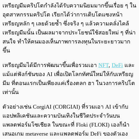
เหรียญมีมคริปโตกำลังได้รับความนิยมมากขึ้นเรื่อย ๆ ใน
อุตสาหกรรมคริปโต เรียกได้ว่าการเติบโตแซงหน้า
เหรียญหลัก ๆ เลยด้วยซ้ำ ซึ่งจริง ๆ แล้วความคลั่งไคล้
เหรียญมีมนั้น เป็นผลมาจากประโยชน์ใช้สอยใหม่ ๆ ที่น่า
สนใจ ทำให้คนมองเห็นภาพการลงทุนในระยะยาวมาก
ขึ้น
เหรียญมีมได้มีการพัฒนาขึ้นเพื่อรวมเอา
NFT
,
DeFi
และ
แม้แต่ฟังก์ชันของ AI เพื่อเปิดโลกทัศน์ใหม่ให้กับเหรียญ
มีม ที่ตอนแรกเป็นเพียงแค่เรื่องตลก ฮา ในวงการคริปโต
เท่านั้น
ตัวอย่างเช่น CorgiAI (CORGIAI) ที่รวมเอา AI เข้ากับ
แอปพลิเคชันและความบันเทิงในชีวิตประจำวันบน
แพลตฟอร์มโซเชียล ในขณะที่ Floki (FLOKI) เองก็นำ
เสนอเกม metaverse และแพลตฟอร์ม DeFi ของตัวเอง