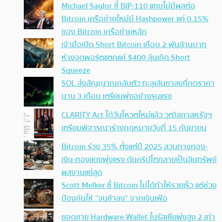
Michael Saylor ชี้ BIP-110 แทบไม่มีผลต่อ
Bitcoin เครือข่ายใหม่มี Hashpower แค่ 0.15%
ของ Bitcoin เครือข่ายหลัก
เจ้ามือเปิด Short Bitcoin เกือบ 2 พันล้านบาท
ห่างจุดพอร์ตแตกแค่ $400 ลุ้นเกิด Short
Squeeze
SOL ส่งสัญญาณกลับตัว ทะลุเส้นขาลงที่กดราคา
นาน 3 เดือน เตรียมพุ่งอย่างรุนแรง
CLARITY Act ได้วันโหวตใหม่แล้ว วุฒิสภาสหรัฐฯ
เตรียมพิจารณาร่างกฎหมายวันที่ 15 กันยายน
Bitcoin ร่วง 35% ตั้งแต่ปี 2025 สวนทางทอง-
เงิน-ทองแดงพุ่งแรง ดันคริปโตกลายเป็นสินทรัพย์
ผลงานแย่สุด
Scott Melker ชี้ Bitcoin ไม่ได้ทำให้รวยเร็ว แต่ช่วย
ป้องกันให้ “จนช้าลง” จากเงินเฟ้อ
ยอดขาย Hardware Wallet ในรัสเซียพุ่งสูง 2 เท่า