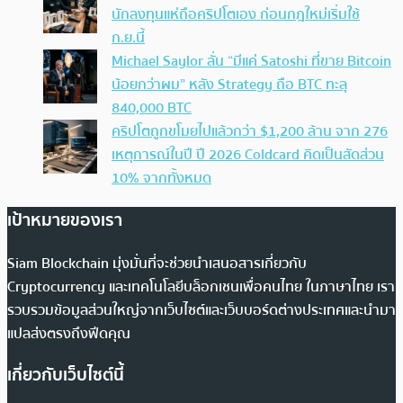
นักลงทุนแห่ถือคริปโตเอง ก่อนกฎใหม่เริ่มใช้
ก.ย.นี้
Michael Saylor ลั่น “มีแค่ Satoshi ที่ขาย Bitcoin
น้อยกว่าผม” หลัง Strategy ถือ BTC ทะลุ
840,000 BTC
คริปโตถูกขโมยไปแล้วกว่า $1,200 ล้าน จาก 276
เหตุการณ์ในปี ปี 2026 Coldcard คิดเป็นสัดส่วน
10% จากทั้งหมด
เป้าหมายของเรา
Siam Blockchain มุ่งมั่นที่จะช่วยนำเสนอสารเกี่ยวกับ
Cryptocurrency และเทคโนโลยีบล็อกเชนเพื่อคนไทย ในภาษาไทย เรา
รวบรวมข้อมูลส่วนใหญ่จากเว็บไซต์และเว็บบอร์ดต่างประเทศและนำมา
แปลส่งตรงถึงฟีดคุณ
เกี่ยวกับเว็บไซต์นี้