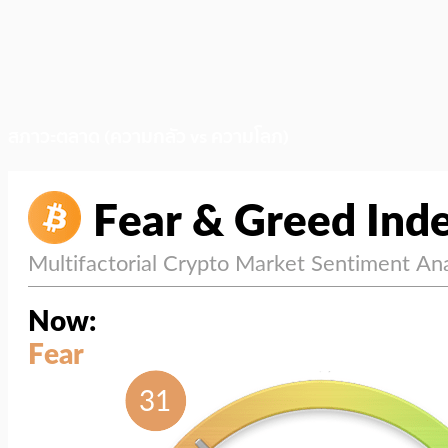
สภาวะตลาด (ความกลัว vs ความโลภ)