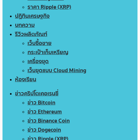
ราคา Ripple (XRP)
ปฏิทินเศรษฐกิจ
บทความ
รีวิวผลิตภัณฑ์
เว็บซื้อขาย
กระเป๋าเก็บเหรียญ
เครื่องขุด
เว็บขุดแบบ Cloud Mining
ห้องเรียน
ข่าวคริปโตเคอเรนซี่
ข่าว Bitcoin
ข่าว Ethereum
ข่าว Binance Coin
ข่าว Dogecoin
ข่าว Ripple (XRP)