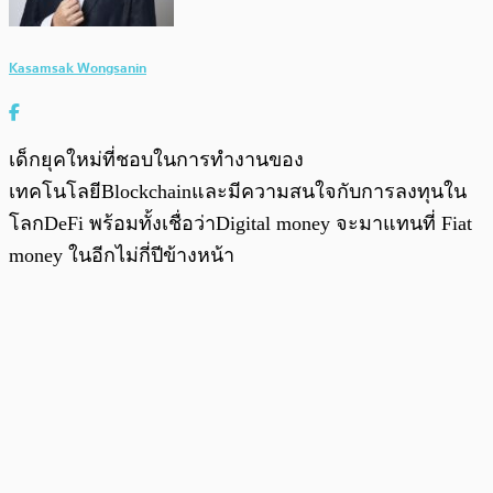
Kasamsak Wongsanin
เด็กยุคใหม่ที่ชอบในการทำงานของ
เทคโนโลยีBlockchainและมีความสนใจกับการลงทุนใน
โลกDeFi พร้อมทั้งเชื่อว่าDigital money จะมาแทนที่ Fiat
money ในอีกไม่กี่ปีข้างหน้า