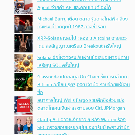
Agent จ่ายค่า API และคอนเทนต์เองได้
Michael Burry เตือน ตลาดหุ้นอาจใกล้พีคเสี่ยง
ดิ่งแรง ย้ำวิกฤตปี 1987 อาจซ้ำรอย
XRP-Solana หลบไป : ส่อง 3 Altcoins ฉายแวว
เด่น ส่งสัญญาณเตรียม Breakout ครั้งใหญ่
Solana จ่อโหวตจริง ลุ้นผ่านข้อเสนอเผาอุปทาน
เหรียญ SOL ครั้งใหญ่
Glassnode เปิดข้อมูล On-Chain ชี้แนวรับสำคัญ
Bitcoin อยู่โซน $63,000 เจ้ามือ-รายย่อยแห่ช้อน
ซื้อ
ธนาคารใหญ่ Wells Fargo ร่วมศึกชิงส่วนแบ่ง
ตลาดโทเคนเงินฝาก ตามรอย Citi, JPMorgan
Clarity Act อาจชะงักยาว ๆ หลัง Warren ร้อง
SEC ตรวจสอบเหรียญมีมของทรัมป์ เพราะทำนัก