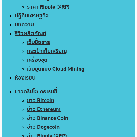
ราคา Ripple (XRP)
ปฏิทินเศรษฐกิจ
บทความ
รีวิวผลิตภัณฑ์
เว็บซื้อขาย
กระเป๋าเก็บเหรียญ
เครื่องขุด
เว็บขุดแบบ Cloud Mining
ห้องเรียน
ข่าวคริปโตเคอเรนซี่
ข่าว Bitcoin
ข่าว Ethereum
ข่าว Binance Coin
ข่าว Dogecoin
ข่าว Ripple (XRP)