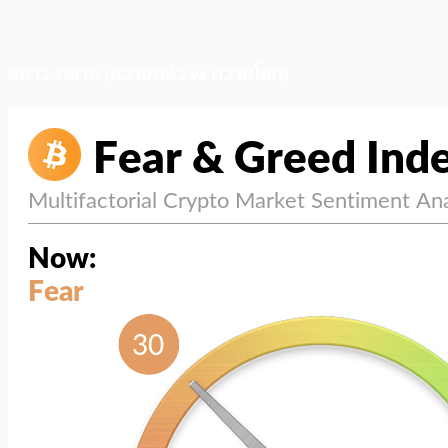
สภาวะตลาด (ความกลัว vs ความโลภ)