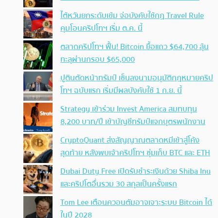
ไต้หวันยกระดับเข้ม จ่อบังคับใช้กฏ Travel Rule
คุมโอนคริปโทฯ เริ่ม ต.ค. นี้
ตลาดคริปโทฯ ฟื้น! Bitcoin ยื้อแถว $64,700 ลุ้น
ทะลุผ่านกรอบ $65,000
ปูตินตัดหน้าทรัมป์ เซ็นลงนามอนุมัติกฎหมายคริป
โทฯ ฉบับแรก เริ่มมีผลบังคับใช้ 1 ก.ย. นี้
Strategy เข้าร่วม Invest America สมทบทุน
8,200 บาท/ปี เข้าบัญชีทรัมป์แจกบุตรพนักงาน
CryptoQuant ส่งสัญญาณตลาดหมีเข้าสู่โค้ง
สุดท้าย หลังพบเจ้าคริปโทฯ ซุ่มเก็บ BTC และ ETH
Dubai Duty Free เปิดรับชำระเงินด้วย Shiba Inu
และคริปโตอื่นรวม 30 สกุลเป็นครั้งแรก
Tom Lee เตือนควอนตัมอาจเจาะระบบ Bitcoin ได้
ในปี 2028