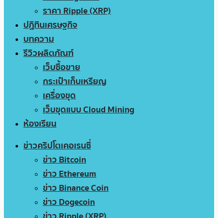
ราคา Ripple (XRP)
ปฏิทินเศรษฐกิจ
บทความ
รีวิวผลิตภัณฑ์
เว็บซื้อขาย
กระเป๋าเก็บเหรียญ
เครื่องขุด
เว็บขุดแบบ Cloud Mining
ห้องเรียน
ข่าวคริปโตเคอเรนซี่
ข่าว Bitcoin
ข่าว Ethereum
ข่าว Binance Coin
ข่าว Dogecoin
ข่าว Ripple (XRP)