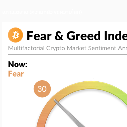
สภาวะตลาด (ความกลัว vs ความโลภ)