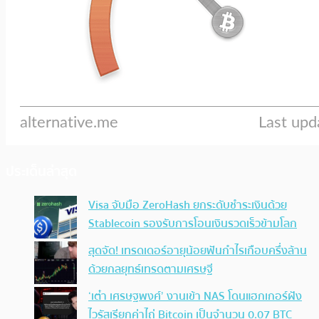
ประเด็นล่าสุด
Visa จับมือ ZeroHash ยกระดับชำระเงินด้วย
Stablecoin รองรับการโอนเงินรวดเร็วข้ามโลก
สุดจัด! เทรดเดอร์อายุน้อยฟันกำไรเกือบครึ่งล้าน
ด้วยกลยุทธ์เทรดตามเศรษฐี
‘เต๋า เศรษฐพงศ์’ งานเข้า NAS โดนแฮกเกอร์ฝัง
ไวรัสเรียกค่าไถ่ Bitcoin เป็นจำนวน 0.07 BTC