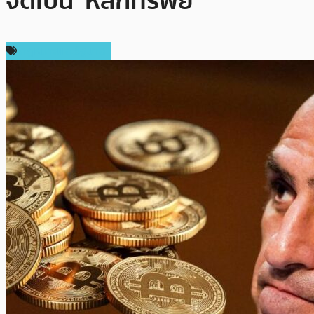
จัดเป็น ‘หลักทรัพย์’
กฎหมายและรัฐบาล