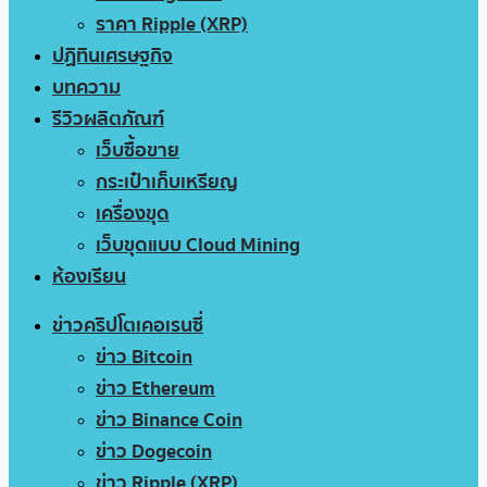
ราคา Ripple (XRP)
ปฏิทินเศรษฐกิจ
บทความ
รีวิวผลิตภัณฑ์
เว็บซื้อขาย
กระเป๋าเก็บเหรียญ
เครื่องขุด
เว็บขุดแบบ Cloud Mining
ห้องเรียน
ข่าวคริปโตเคอเรนซี่
ข่าว Bitcoin
ข่าว Ethereum
ข่าว Binance Coin
ข่าว Dogecoin
ข่าว Ripple (XRP)