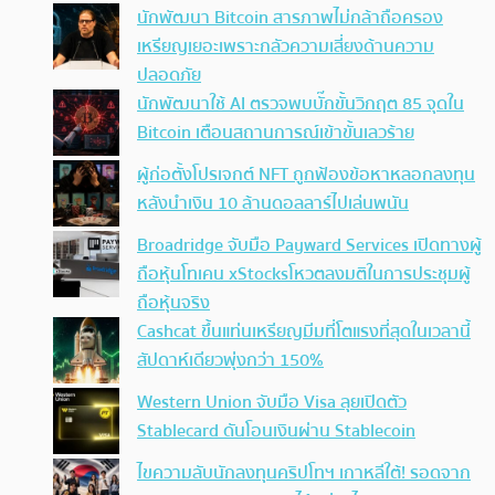
นักพัฒนา Bitcoin สารภาพไม่กล้าถือครอง
เหรียญเยอะเพราะกลัวความเสี่ยงด้านความ
ปลอดภัย
นักพัฒนาใช้ AI ตรวจพบบั๊กขั้นวิกฤต 85 จุดใน
Bitcoin เตือนสถานการณ์เข้าขั้นเลวร้าย
ผู้ก่อตั้งโปรเจกต์ NFT ถูกฟ้องข้อหาหลอกลงทุน
หลังนำเงิน 10 ล้านดอลลาร์ไปเล่นพนัน
Broadridge จับมือ Payward Services เปิดทางผู้
ถือหุ้นโทเคน xStocksโหวตลงมติในการประชุมผู้
ถือหุ้นจริง
Cashcat ขึ้นแท่นเหรียญมีมที่โตแรงที่สุดในเวลานี้
สัปดาห์เดียวพุ่งกว่า 150%
Western Union จับมือ Visa ลุยเปิดตัว
Stablecard ดันโอนเงินผ่าน Stablecoin
ไขความลับนักลงทุนคริปโทฯ เกาหลีใต้! รอดจาก