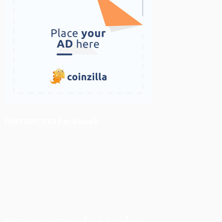
ติดตามเราบน Facebook
สภาวะตลาด (ความกลัว vs ความโลภ)