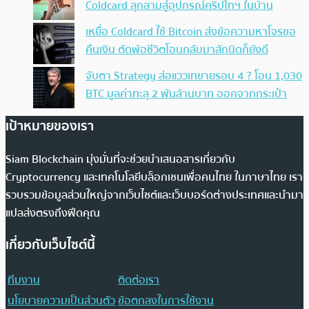
Coldcard ลุกลามสู่อุปกรณ์คริปโทฯ ในบ้าน
เหยื่อ Coldcard ใช้ Bitcoin ส่งข้อความหาโจรขอ
คืนเงิน ตัดพ้อชีวิตโอนกลับมาสักนิดก็ยังดี
จับตา Strategy ส่อแววเทขายรอบ 4 ? โอน 1,030
BTC มูลค่าทะลุ 2 พันล้านบาท ออกจากกระเป๋า
เป้าหมายของเรา
Siam Blockchain มุ่งมั่นที่จะช่วยนำเสนอสารเกี่ยวกับ
Cryptocurrency และเทคโนโลยีบล็อกเชนเพื่อคนไทย ในภาษาไทย เรา
รวบรวมข้อมูลส่วนใหญ่จากเว็บไซต์และเว็บบอร์ดต่างประเทศและนำมา
แปลส่งตรงถึงฟีดคุณ
เกี่ยวกับเว็บไซต์นี้
ทีมงาน
ติดต่อเรา
นโยบายความเป็นส่วนตัว
ข้อตกลงในการใช้งาน