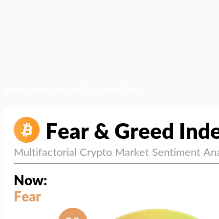
สภาวะตลาด (ความกลัว vs ความโลภ)