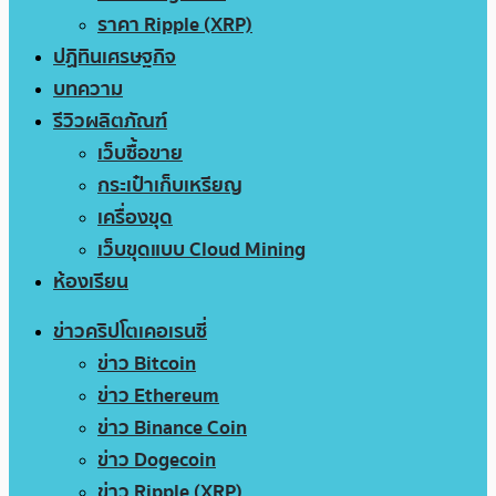
ราคา Ripple (XRP)
ปฏิทินเศรษฐกิจ
บทความ
รีวิวผลิตภัณฑ์
เว็บซื้อขาย
กระเป๋าเก็บเหรียญ
เครื่องขุด
เว็บขุดแบบ Cloud Mining
ห้องเรียน
ข่าวคริปโตเคอเรนซี่
ข่าว Bitcoin
ข่าว Ethereum
ข่าว Binance Coin
ข่าว Dogecoin
ข่าว Ripple (XRP)