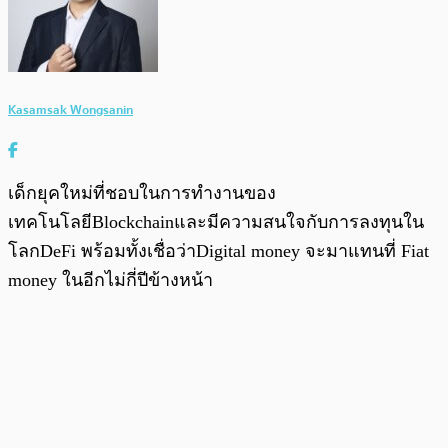
Kasamsak Wongsanin
เด็กยุคใหม่ที่ชอบในการทำงานของ
เทคโนโลยีBlockchainและมีความสนใจกับการลงทุนใน
โลกDeFi พร้อมทั้งเชื่อว่าDigital money จะมาแทนที่ Fiat
money ในอีกไม่กี่ปีข้างหน้า