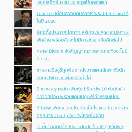
และคริปโตอื่นรวม 30 สกุลเป็นครั้งแรก
Tom Lee เตือนควอนตัมอาจเจาะระบบ Bitcoin ได้
ในปี 2028
ผู้ก่อตั้งประกาศปิดฉากเหรียญ AI Agent มูลค่า 2
พันล้าน พร้อมลั่นจะไม่มีการช่วยเหลืออีกต่อไป
กราฟ Bitcoin ส่งสัญญาณว่าตลาดกระทิงจะไม่มี
อีกแล้ว
ชายชาวมิสซูรีถูกฟ้อง หลังวางแผนลักพาตัวนัก
ลงทุน Bitcoin เพื่อเรียกค่าไถ่
Binance รุกหนัก เพิ่มหุ้น bStocks 10 ตัวดังเข้า
ตลาดสปอต พร้อมแคมเปญฟรีค่าธรรมเนียม
Bitwise ฟันธง คริปโตจะไม่เป็นไร แม้สัปดาห์นี้ร่าง
กฎหมาย Clarity Act จะโหวตไม่ผ่าน
‘อ.ตั๊ม’ ถอดปลั้ก Blockclock เก็บเข้าตู้ หวั่นพิษ