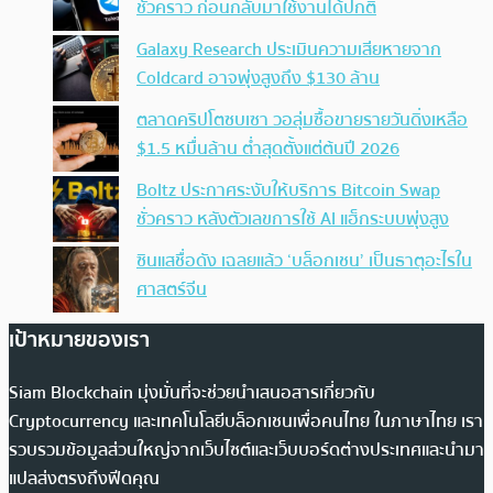
ชั่วคราว ก่อนกลับมาใช้งานได้ปกติ
Galaxy Research ประเมินความเสียหายจาก
Coldcard อาจพุ่งสูงถึง $130 ล้าน
ตลาดคริปโตซบเซา วอลุ่มซื้อขายรายวันดิ่งเหลือ
$1.5 หมื่นล้าน ต่ำสุดตั้งแต่ต้นปี 2026
Boltz ประกาศระงับให้บริการ Bitcoin Swap
ชั่วคราว หลังตัวเลขการใช้ AI แฮ็กระบบพุ่งสูง
ซินแสชื่อดัง เฉลยแล้ว ‘บล็อกเชน’ เป็นธาตุอะไรใน
ศาสตร์จีน
เป้าหมายของเรา
Siam Blockchain มุ่งมั่นที่จะช่วยนำเสนอสารเกี่ยวกับ
Cryptocurrency และเทคโนโลยีบล็อกเชนเพื่อคนไทย ในภาษาไทย เรา
รวบรวมข้อมูลส่วนใหญ่จากเว็บไซต์และเว็บบอร์ดต่างประเทศและนำมา
แปลส่งตรงถึงฟีดคุณ