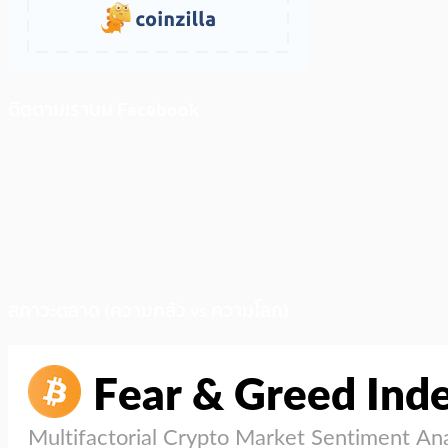
ติดตามเราบน Facebook
สภาวะตลาด (ความกลัว vs ความโลภ)