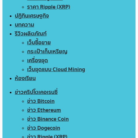
ราคา Ripple (XRP)
ปฏิทินเศรษฐกิจ
บทความ
รีวิวผลิตภัณฑ์
เว็บซื้อขาย
กระเป๋าเก็บเหรียญ
เครื่องขุด
เว็บขุดแบบ Cloud Mining
ห้องเรียน
ข่าวคริปโตเคอเรนซี่
ข่าว Bitcoin
ข่าว Ethereum
ข่าว Binance Coin
ข่าว Dogecoin
ข่าว Ripple (XRP)